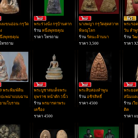
งแขนอ่อน กรุวัด
พระร่วงนั่ง กรุบ้านตาก
นางพญา กรุวัดสุดสวาท
พระรอดน
ูง
ร้าน
หนึ่งพุทธคุณ
พิษณุโลก
วัน ลำพ
นึ่งพุทธคุณ
ราคา โทรถาม
ร้าน
รัตนะล้านนา
ร้าน
วัฒ
 โทรถาม
ราคา 3,500
ราคา X
9 พระพิมพ์ดิน
พระบูชาสมเด็จพระ
พระสิบสองลำพูน
พระยอด
ิลปะพม่าแบบฉาน
ยุพราช หน้าตัก 5นิ้ว
ร้าน
อชิรสิทธิ์
สนิมแดง
ยามโบราณ
ร้าน
พรมารดาพระ
ราคา 4500
ร้าน
เว
เครื่อง
ติค
ราคา 4500
ราคา แบ