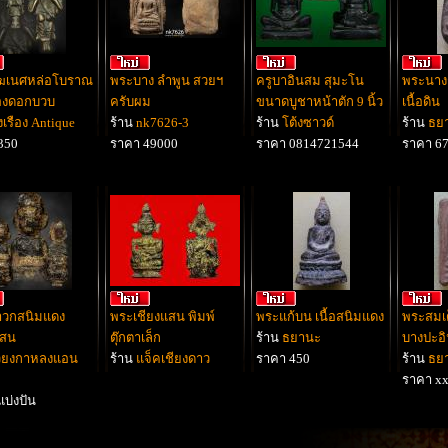
ฆเนศหล่อโบราณ
พระบาง ลำพูน สวยฯ
ครูบาอินสม สุมะโน
พระนาง
ทองดอกบวบ
ครับผม
ขนาดบูชาหน้าตัก 9 นิ้ว
เนื้อดิน
่งเรือง Antique
ร้าน
nk7626-3
ร้าน
โต้งซาวด์
ร้าน
ธย
350
ราคา 49000
ราคา 0814721544
ราคา 6
าวกสนิมแดง
พระเชียงแสน พิมพ์
พระแก้บน เนื้อสนิมแดง
พระสมเด็
แสน
ตุ๊กตาเล็ก
ร้าน
ธยานะ
บางปะอิ
วียงกาหลงแอน
ร้าน
แจ็คเชียงดาว
ราคา 450
ร้าน
ธย
ราคา x
บ่งปัน