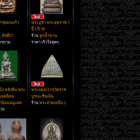
กรุดอนแก้ว
พระบูชา พระยุพราช 5
นิ้ว ปี 38
ิ_สัสดี57
ร้าน
ลูกน้ำขาน
ทรถาม
ราคา เร้าใจสุดๆ
ั่ง หลังลิ่ม พระ
พระแผง21กรุวัดราช
 ยอดนิยม
บูรณะชินเงิน
านิยมอมูเลท
ร้าน
พระสายเหนือ 2
550