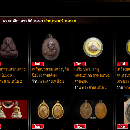
พระเกจิอาจารย์ล้านนา
ล่าสุดจากร้านพระ
ดตารุ่นแรกหลวง
เหรียญวงเข็มหลวงปู่สิม
เหรียญพระราหู
เหรียญส
นปี2516
ปี2518สวยเดิมๆ
หลัง12นักษัตรพ่อเกษม
จันทรุป
ระสายเหนือ 2
ร้าน
พระสายเหนือ 2
สวยๆ3K
เกษม38
ร้าน
พระสายเหนือ 2
ร้าน
พระ