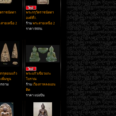
ัดราชนัดดา
พระกรุวัดราชนัดดา
องค์ที่1.
สายเหนือ 2
ร้าน
พระสายเหนือ 2
ราคา 900บ.
ยงกรุดอนแก้ว
พระแก้วเขียวแกะ
เพิ่มพูน
โบราณ
ทรถาม
ร้าน
เวียงกาหลงแอน
ติค
ราคา แบ่งปัน