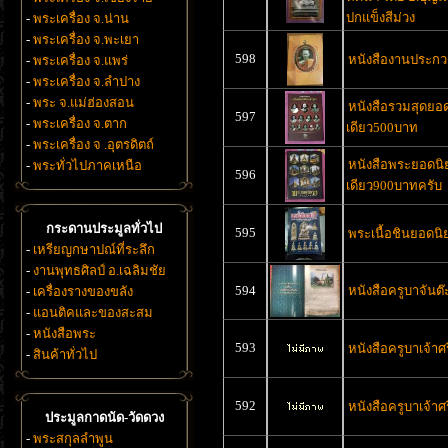
ปกแข็งสีม่วง
-
พระเครื่อง จ.น่าน
-
พระเครื่อง จ.พะเยา
598
หนังสืองานประก
-
พระเครื่อง จ.แพร่
-
พระเครื่อง จ.ลำปาง
-
พระ จ.แม่ฮ่องสอน
หนังสือรวมสุดยอด
597
-
พระเครื่อง จ.ตาก
เดียว500บาท
-
พระเครื่อง จ .อุตรดิตถ์
หนังสือพระยอดนิ
-
พระทั่วไปภาคเหนือ
596
เดียว900บาทครับ
กระดานประมูลทั่วไป
595
พระเนื้อชินยอดนิ
-
เหรียญกษาปณ์ที่ระลึก
-
งานพุทธศิลป์ อ.เฉลิมชัย
594
หนังสือครูบาจันต๊
-
เครื่องรางของขลัง
-
แอนติคและของสะสม
-
หนังสือพระ
593
หนังสือครูบาเจ้าศร
-
สินค้าทั่วไป
592
หนังสือครูบาเจ้าศร
ประมูลกาดนัด-วัดดวง
-
พระสกุลลำพูน