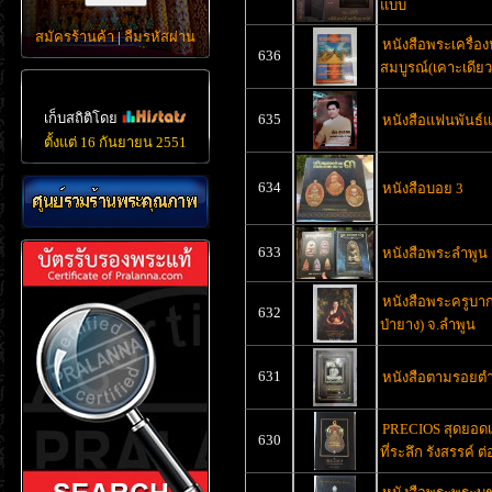
แบบ
สมัครร้านค้า
|
ลืมรหัสผ่าน
หนังสือพระเครื่อ
636
สมบูรณ์(เคาะเดียว
เก็บสถิติโดย
635
หนังสือแฟนพันธ์แ
ตั้งแต่ 16 กันยายน 2551
634
หนังสือบอย 3
633
หนังสือพระลำพูน
หนังสือพระครูบาก
632
ป่ายาง) จ.ลำพูน
631
หนังสือตามรอยต
PRECIOS สุดยอด
630
ที่ระลึก รังสรรค์ 