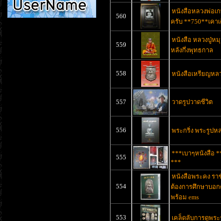
หนังสือหลวงพ่อเ
560
ครับ **750**เคาเ
หนังสือ หลวงปู่หมุ
559
หลังกึ่งพุทธกาล
558
หนังสือเหรียญหล
557
วาดรูปวาดชีวิต
556
พระกริ่ง พระรูปห
***เบาๆหนังสือ **
555
***
หนังสือพระคง ราช
554
ต้องการศึกษาบอกต
พร้อม ems
553
เคล็ดลับการดูพร