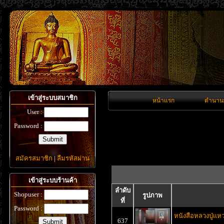
เข้าสู่ระบบสมาชิก
หน้าแรก
ตำนาน
User :
Password :
สมัครสมาชิก
|
ลืมรหัสผ่าน
เข้าสู่ระบบร้านค้า
ลำดับ
Shopuser :
รูปภาพ
ที่
Password :
หนังสือหลวงปู่แห
637