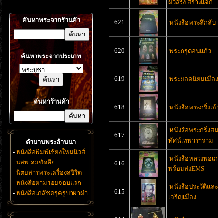
ผิวสีรุ้ง สร้างแจก
ค้นหาพระจากร้านค้า
621
หนังสือพระลึกลับ 
620
พระกรุดอนแก้ว
ค้นหาพระจากประเภท
619
พระยอดนิยมเมือ
ค้นหาร้านค้า
618
หนังสือพระกริ่งเจ
หนังสือพระกริ่งส
617
ทัศน์เทพวราราม
ตำนานพระล้านนา
-
หนังสือพิมพ์เชียงใหม่นิวส์
หนังสือหลวงพ่อเ
-
นสพ.คมชัดลึก
616
พร้อมส่งEMS
-
นิตยสารพระเครื่องสปิริต
-
หนังสือตามรอยจอบแรก
หนังสือประวัติและ
615
-
หนังสือเภสัชครุครูบาผาผ่า
เจริญเมือง