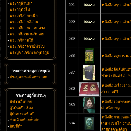
-
พระกรุล้านนา
591
หนังสือครูบาเจ้าศร
-
พระกรุทั่วไป
-
พระเกจิสายเหนือ
590
-
พระเกจิสายอีสาน
หนังสือครูบาเจ้าศร
-
พระเกจิสายภาคกลาง
-
พระเกจิภาคตะวันออก
589
หนังสือครูบาเจ้าศร
-
พระเกจิสายใต้
-
พระเกจิอาจารย์ทั่วไป
-
พระบูชาเกจิ/พระพุทธรูป
588
หนังสือจตุคารามเ
หนังสือลึกลับกินตั
กระดานประมูลการกุศล
587
ท่าพระจันทร์ อ . 
-
ประมูลพระเพื่อการกุศล
หนังสือเครื่องราง
586
สรรงามศิริ
กระดานอู้กั๋นม่วนๆ
-
มีข่าวเอิ้นบอก
หนังสือรวมพระเคร
585
-
อู้ได้ซะป๊ะเรื่อง
ตำหนิการดู
-
ฮู้ตันพระแท้-เก๊
หนังสือตามรอยศรั
-
ร่วมด้วยจ้วยกั๋นผ่อ
584
เกษม เขมโก งานป
-
บัญชีดำ
ล่าสุด เคาะเดียว