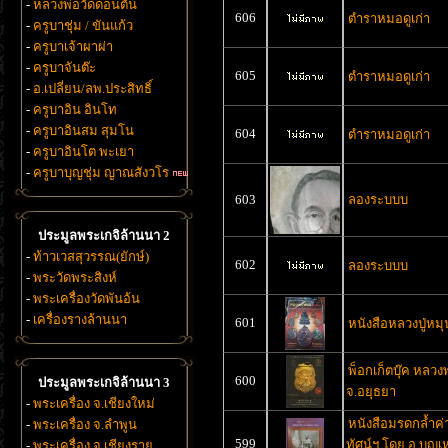
-
หลวงพ่อวัดดอนตัน
606
ตำราหมอดูเก่า
-
ครูบาชุ่ม / ขันแก้ว
-
ครูบาเจ้าผาผ่า
-
ครูบาจันต๊ะ
605
ตำราหมอดูเก่า
-
อ.เปลี่ยน/ลพ.ประสิทธิ์
-
ครูบาอิน อินโท
-
ครูบาอินสม สุมโน
604
ตำราหมอดูเก่า
-
ครูบาอินโต พะเยา
-
ครูบาบุญชุ่ม ญาณสังวโร
603
ลองระบบบ
ประมูลพระเกจิล้านนา 2
-
ท้าวเวสสุวรรณ(ยักษ์)
602
ลองระบบบ
-
พระวัดพระสิงห์
-
พระเครื่องวัดพันอ้น
-
เครื่องรางล้านนา
601
หนังสือหลวงปู่หมุ
พ็อกเก็ตบุ๊ค หลว
600
ประมูลพระเกจิล้านนา 3
จ.อยุธยา
-
พระเครื่อง จ.เชียงใหม่
หนังสือมรดกล้ำค่
-
พระเครื่อง จ.ลำพูน
599
ทัศน์ฯ โดย อ.บุญเ
-
พระเครื่อง จ.เชียงราย