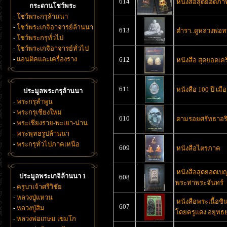
614
หนังสือสุดยอดภ
กระดานโชว์พระ
-
โชว์พระกรุล้านนา
-
โชว์พระเกจิอาจารย์ล้านนา
613
ตำรา..ดูหลวงพ่อท
-
โชว์พระกรุทั่วไป
-
โชว์พระเกจิอาจารย์ทั่วไป
-
แอนติคและเครื่องราง
612
หนังสือ สุดยอดเคร
611
หนังสือ 100 ปี เมือ
ประมูลพระกรุล้านนา
-
พระกรุลำพูน
-
พระกรุเชียงใหม่
610
ตามรอยศรัทธาอริ
-
พระเชียงราย-พะเยา-น่าน
-
พระพุทธรูปล้านนา
-
พระกรุทั่วไปภาคเหนือ
609
หนังสือไตรภาค
หนังสือสุดยอดเบ
ประมูลพระเกจิล้านนา 1
608
พระท่าพระจันทร์
-
ครูบาเจ้าศรีวิชัย
-
หลวงปู่แหวน
หนังสือพระเนื้อช
607
-
หลวงปู่สิม
โดยครูแดง อยุทธ
-
หลวงพ่อเกษม เขมโก