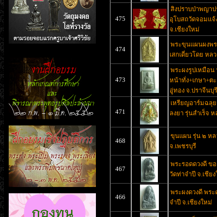
สิงปราบป่าพญาป
475
อุโบสถวัดจอมแจ้ง
จ.เชียงใหม่
พระขุนแผนผงพรา
474
เสกเดี่ยวโดย หล
พระผงรูปเหมือน 
473
หน้าทั่ง+เกษา+ตะ
อู่ทอง จ.ปราจีนบุร
เหรียญอาร์มฉลุยก
471
ลงยา รุ่นสำเร็จ หล
ขุนแผน รุ่น ๒ หล
468
จ.เพชรบุรี
พระรอดดวงดี ของ
467
วัดท่าจำปี จ.เชียง
พระผงดวงดี พระคุ
466
จำปี จ.เชียงใหม่