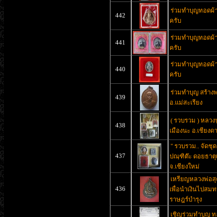
ร่วมทำบุญทอดผ้าป
442
ครับ
ร่วมทำบุญทอดผ้าป
441
ครับ
ร่วมทำบุญทอดผ้าป
440
ครับ
ร่วมทำบุญ สร้างพ
439
อ.แม่สะเรียง
( รวบรวม ) หลวง
438
เมืองนะ อ.เชียงด
" รวบรวม.. จัดชุด
437
ปณฺฑิต๊ะ ดอยธาตุ
จ.เชียงใหม่
เหรียญหลวงพ่อสุ
436
เพื่อนำเงินไปสมท
ราษฎร์บำรุง
เชิญร่วมทำบุญ ทอ