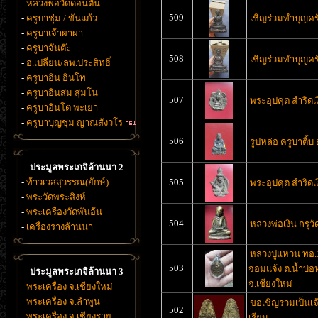
-
หลวงพ่อวัดดอนตัน
509
-
ครูบาชุ่ม / ขันแก้ว
เชิญร่วมทำบุญคร
-
ครูบาเจ้าผาผ่า
-
ครูบาจันต๊ะ
508
เชิญร่วมทำบุญคร
-
อ.เปลี่ยน/ลพ.ประสิทธิ์
-
ครูบาอิน อินโท
-
ครูบาอินสม สุมโน
507
พระอุปคุต สำริดเ
-
ครูบาอินโต พะเยา
-
ครูบาบุญชุ่ม ญาณสังวโร
506
รูปหล่อ ครูบาติ้บ
ประมูลพระเกจิล้านนา 2
-
ท้าวเวสสุวรรณ(ยักษ์)
505
พระอุปคุต สำริดเ
-
พระวัดพระสิงห์
-
พระเครื่องวัดพันอ้น
504
หลวงพ่อเงิน กรุว
-
เครื่องรางล้านนา
หลวงปู่แหวน ทอ.
503
จอมแจ้ง ต.น้ำบ่อ
ประมูลพระเกจิล้านนา 3
จ.เชียงใหม่
-
พระเครื่อง จ.เชียงใหม่
-
พระเครื่อง จ.ลำพูน
ขอเชิญร่วมเป็นเจ
502
-
พระเครื่อง จ.เชียงราย
เรียน