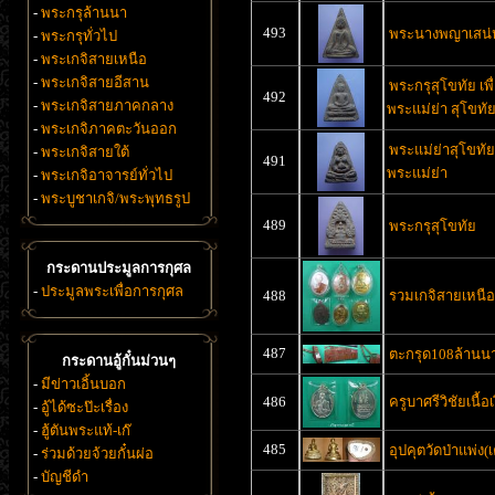
-
พระกรุล้านนา
493
พระนางพญาเสน่ห์
-
พระกรุทั่วไป
-
พระเกจิสายเหนือ
-
พระเกจิสายอีสาน
พระกรุสุโขทัย เพื
492
-
พระเกจิสายภาคกลาง
พระแม่ย่า สุโขทั
-
พระเกจิภาคตะวันออก
พระแม่ย่าสุโขทัย 
-
พระเกจิสายใต้
491
พระแม่ย่า
-
พระเกจิอาจารย์ทั่วไป
-
พระบูชาเกจิ/พระพุทธรูป
489
พระกรุสุโขทัย
กระดานประมูลการกุศล
-
ประมูลพระเพื่อการกุศล
488
รวมเกจิสายเหนือ
487
ตะกรุด108ล้านนา
กระดานอู้กั๋นม่วนๆ
-
มีข่าวเอิ้นบอก
486
ครูบาศรีวิชัยเนื้อ
-
อู้ได้ซะป๊ะเรื่อง
-
ฮู้ตันพระแท้-เก๊
485
อุปคุตวัดป่าแพ่ง(
-
ร่วมด้วยจ้วยกั๋นผ่อ
-
บัญชีดำ