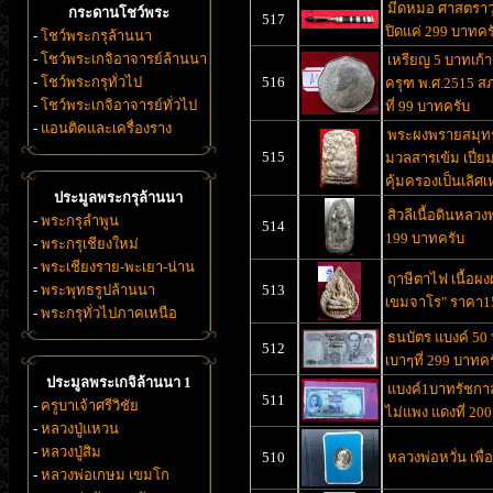
มีดหมอ ศาสตราวุ
กระดานโชว์พระ
517
ปิดแค่ 299 บาทคร
-
โชว์พระกรุล้านนา
-
โชว์พระเกจิอาจารย์ล้านนา
เหรียญ 5 บาทเก้า
-
โชว์พระกรุทั่วไป
516
ครุฑ พ.ศ.2515 ส
-
โชว์พระเกจิอาจารย์ทั่วไป
ที่ 99 บาทครับ
-
แอนติคและเครื่องราง
พระผงพรายสมุทร
515
มวลสารเข้ม เปี่ยม
คุ้มครองเป็นเลิศเ
ประมูลพระกรุล้านนา
สิวลีเนื้อดินหลวง
-
พระกรุลำพูน
514
199 บาทครับ
-
พระกรุเชียงใหม่
-
พระเชียงราย-พะเยา-น่าน
ฤาษีตาไฟ เนื้อผ
-
พระพุทธรูปล้านนา
513
เขมจาโร" ราคา1
-
พระกรุทั่วไปภาคเหนือ
ธนบัตร แบงค์ 50
512
เบาๆที่ 299 บาทคร
ประมูลพระเกจิล้านนา 1
แบงค์1บาทรัชกาล
511
-
ครูบาเจ้าศรีวิชัย
ไม่แพง แดงที่ 20
-
หลวงปู่แหวน
-
หลวงปู่สิม
510
หลวงพ่อหวั่น เพื
-
หลวงพ่อเกษม เขมโก