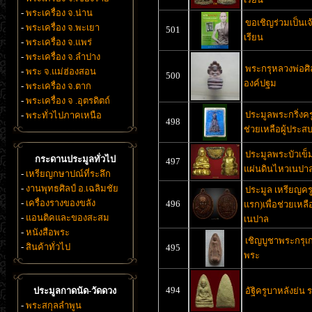
-
พระเครื่อง จ.น่าน
ขอเชิญร่วมเป็นเจ
-
พระเครื่อง จ.พะเยา
501
เรียน
-
พระเครื่อง จ.แพร่
-
พระเครื่อง จ.ลำปาง
พระกรุหลวงพ่อศิลา
-
พระ จ.แม่ฮ่องสอน
500
องค์ปฐม
-
พระเครื่อง จ.ตาก
-
พระเครื่อง จ .อุตรดิตถ์
ประมูลพระกริ่งครูบ
-
พระทั่วไปภาคเหนือ
498
ช่วยเหลือผู้ประ
ประมูลพระบัวเข็ม
กระดานประมูลทั่วไป
497
แผ่นดินไหวเนปา
-
เหรียญกษาปณ์ที่ระลึก
-
งานพุทธศิลป์ อ.เฉลิมชัย
ประมูล เหรียญครู
-
เครื่องรางของขลัง
496
แรก)เพื่อช่วยเหล
-
แอนติคและของสะสม
เนปาล
-
หนังสือพระ
เชิญบูชาพระกรุเก่
-
สินค้าทั่วไป
495
พระ
494
ประมูลกาดนัด-วัดดวง
อัฐิครูบาหลังย่น
-
พระสกุลลำพูน