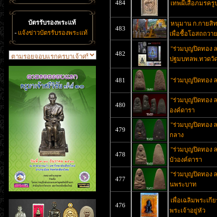
484
เทพผีเสื้อภมรค
บัตรรับรองพระแท้
หนุมาน ก.กายสิทธ
483
-
แจ้งข่าวบัตรรับรองพระแท้
เพื่อชื้อโอสถถวา
"ร่วมบุญปิดทอง ล
482
ปฐมบทลพ.ทวดวัด
481
"ร่วมบุญปิดทอง ล
"ร่วมบุญปิดทอง ล
480
องค์ดารา
"ร่วมบุญปิดทอง ล
479
กลาง
"ร่วมบุญปิดทอง 
478
บัวองค์ดารา
"ร่วมบุญปิดทอง ล
477
นพระบาท
เพื่อเฉลิมพระเกี
476
พระเจ้าอยู่หัว