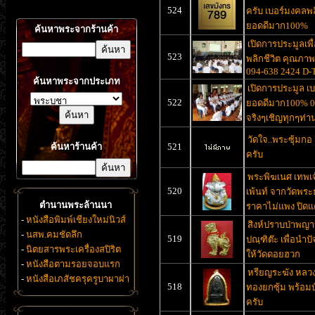
524
ครับ เบอร์มงคลพล
ยอดดีมาก100%
ค้นหาพระจากร้านค้า
เปิดการประมูลเพื
523
พลิกชีวิต คุณภา
094-638 2424 D-
ค้นหาพระจากประเภท
เปิดการประมูล เ
522
ยอดดีมาก100% 0
จริงๆเชิญทุกๆท่า
วัดใจ..พระซุ้มกอ 
ค้นหาร้านค้า
521
ครับ
พระพิฆเนศ เทพเจ้
520
เพ้นท์ จากวัดพระ
ตำนานพระล้านนา
ราคาไม่แพง ปิดแ
-
หนังสือพิมพ์เชียงใหม่นิวส์
สิงห์ปราบป่าพญา
-
นสพ.คมชัดลึก
519
ปณฺฑิต๊ะ เพื่อนำปั
-
นิตยสารพระเครื่องสปิริต
ให้วัดดอยฮวก
-
หนังสือตามรอยจอบแรก
หรียญระฆัง หลวง
-
หนังสือเภสัชครุครูบาผาผ่า
518
ทองยกซุ้ม พร้อมบ
ครับ