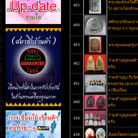
พระสมเด็จสวัสดี
465
โก สุสานไตรลักษ
สติกเกอร์ยันมหาเศ
464
ท่าขนุน จ.กาญจนบ
463
พระขุนแผนครูบา
ร่วมทำบุญทอดผ้าป
462
ครับ
ร่วมทำบุญ (รับวัต
461
ทรงธรรม (สะลวงใ
จ.เชียงใหม่
ร่วมทำบุญทอดผ้าป
460
ครับ
ร่วมทำบุญทอดผ้าป
459
ครับ
458
ล้อคเก็ตหลวงพ่อป