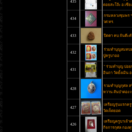
435
ดอยสะโง๊ะ อ.เชีย
กรมหลวงชุมพร ฯ ท
434
วศ.ทร.
433
ปิดตา คบ.จันต๊ะค
ร่วมทำบุญสมทบทุ
432
ปู่ครูบาออ
" ร่วมทำบุญ ปอยห
431
อินถา วัดยั้งเมิน อ
รวมทำบุญกุศล สร
428
หวาน สันป่าตอง เ
เหรียญรุ่นแรกคร
427
วัดเจ็ดยอด
เหรียญครูบาเจ้าศร
426
กิจการกุศล กองท