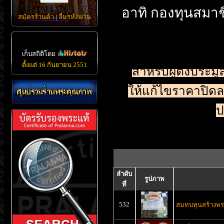
อาทิ กองทุนสมาช
สมัครร้านค้า
|
ลืมรหัสผ่าน
เก็บสถิติโดย
ตั้งแต่ 16 กันยายน 2551
สำหรับผู้ตั้งประม
ให้แก้ไขราคาปิดลงม
ป
ลำดับ
รูปภาพ
ที่
532
สมทบทุนสร้างพร