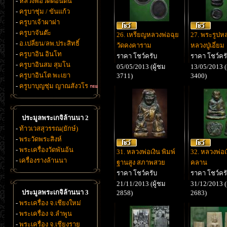
-
หลวงพ่อวัดดอนตัน
-
ครูบาชุ่ม / ขันแก้ว
-
ครูบาเจ้าผาผ่า
-
ครูบาจันต๊ะ
26. เหรียญหลวงพ่อฉุย
27. พระรูปห
-
อ.เปลี่ยน/ลพ.ประสิทธิ์
วัดคงคาราม
หลวงปู่เอี่ยม
-
ครูบาอิน อินโท
ราคา โชว์ครับ
ราคา โชว์คร
-
ครูบาอินสม สุมโน
05/05/2013 (ผู้ชม
13/05/2013 (
-
ครูบาอินโต พะเยา
3711)
3400)
-
ครูบาบุญชุ่ม ญาณสังวโร
ประมูลพระเกจิล้านนา 2
-
ท้าวเวสสุวรรณ(ยักษ์)
-
พระวัดพระสิงห์
-
พระเครื่องวัดพันอ้น
31. หลวงพ่อเงิน พิมพ์
32. หลวงพ่อเ
-
เครื่องรางล้านนา
ฐานสูง สภาพสวย
คลาน
ราคา โชว์ครับ
ราคา โชว์คร
21/11/2013 (ผู้ชม
31/12/2013 (
ประมูลพระเกจิล้านนา 3
2858)
2683)
-
พระเครื่อง จ.เชียงใหม่
-
พระเครื่อง จ.ลำพูน
-
พระเครื่อง จ.เชียงราย