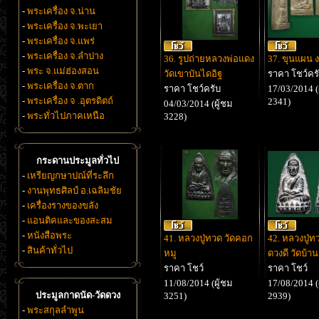
-
พระเครื่อง จ.น่าน
-
พระเครื่อง จ.พะเยา
-
พระเครื่อง จ.แพร่
-
พระเครื่อง จ.ลำปาง
36. รูปถ่ายหลวงพ่อแดง
37. ขุนแผน 
-
พระ จ.แม่ฮ่องสอน
วัดเขาบันไดอิฐ
ราคา โชว์คร
-
พระเครื่อง จ.ตาก
ราคา โชว์ครับ
17/03/2014 (
-
พระเครื่อง จ .อุตรดิตถ์
2341)
04/03/2014 (ผู้ชม
-
พระทั่วไปภาคเหนือ
3228)
กระดานประมูลทั่วไป
-
เหรียญกษาปณ์ที่ระลึก
-
งานพุทธศิลป์ อ.เฉลิมชัย
-
เครื่องรางของขลัง
-
แอนติคและของสะสม
-
หนังสือพระ
41. หลวงปู่ทวด วัดคอก
42. หลวงปู่ท
-
สินค้าทั่วไป
หมู
ดวงดี วัดบ้า
ราคา โชว์
ราคา โชว์
11/08/2014 (ผู้ชม
17/08/2014 (
ประมูลกาดนัด-วัดดวง
3251)
2939)
-
พระสกุลลำพูน