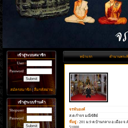
เข้าสู่ระบบสมาชิก
หน้าแรก
ตำนานพระล
User :
Password :
สมัครสมาชิก
|
ลืมรหัสผ่าน
เข้าสู่ระบบร้านค้า
จรพันองค์
Shopuser :
ส.ต.กำจร มณีขัติย์
Password :
ที่อยู่ :
201 ม.9 ต.บ้านกลาง อ.เมือง จ.
51000