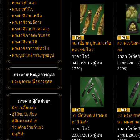
-
พระกรุล้านนา
-
พระกรุทั่วไป
-
พระเกจิสายเหนือ
-
พระเกจิสายอีสาน
-
พระเกจิสายภาคกลาง
-
พระเกจิภาคตะวันออก
-
พระเกจิสายใต้
46. เขี้ยวหมูตันแกะเสือ
47. พระปิดตาห
-
พระเกจิอาจารย์ทั่วไป
หลวงพ่อไสว
ยง
-
พระบูชาเกจิ/พระพุทธรูป
ราคา โชว์
ราคา โชว์คร
04/08/2015 (ผู้ชม
01/09/2015 (
2770)
3299)
กระดานประมูลการกุศล
-
ประมูลพระเพื่อการกุศล
กระดานอู้กั๋นม่วนๆ
-
มีข่าวเอิ้นบอก
-
อู้ได้ซะป๊ะเรื่อง
51. มีดหมด หลวงพ่อ
52. พระขรรค
-
ฮู้ตันพระแท้-เก๊
ฤาษีลิงดำ
หลวงพ่อกวย
-
ร่วมด้วยจ้วยกั๋นผ่อ
ราคา โชว์
ราคา โชว์คร
-
บัญชีดำ
23/01/2016 (ผู้ชม
24/01/2016 (