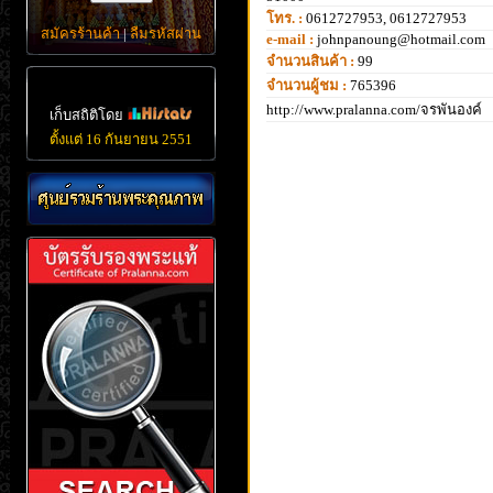
โทร. :
0612727953, 0612727953
สมัครร้านค้า
|
ลืมรหัสผ่าน
e-mail :
johnpanoung@hotmail.com
จำนวนสินค้า :
99
จำนวนผู้ชม :
765396
http://www.pralanna.com/จรพันองค์
เก็บสถิติโดย
ตั้งแต่ 16 กันยายน 2551