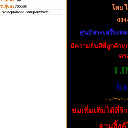
วนสินค้า :
99
โดย ไ
วนผู้ชม :
760568
p://www.pralanna.com/pornmada2
084
ศูนย์พระเครื่องต
มีความยินดีที่ลูกค้า
คร
LI
ka
http://www.pr
ชมเพิ่มเติมได้ที่
ตามลิ้งค