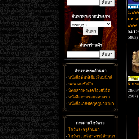
1. ๙๙
ค้นหาพระจากประเภท
มหาลา
๙๙๙
04/12/
5863)
ค้นหาร้านค้า
ตำนานพระล้านนา
-
หนังสือพิมพ์เชียงใหม่นิวส์
-
นสพ.คมชัดลึก
6. พร
-
นิตยสารพระเครื่องสปิริต
28/09/
2507)
-
หนังสือตามรอยจอบแรก
-
หนังสือเภสัชครุครูบาผาผ่า
กระดานโชว์พระ
-
โชว์พระกรุล้านนา
-
โชว์พระเกจิอาจารย์ล้านนา