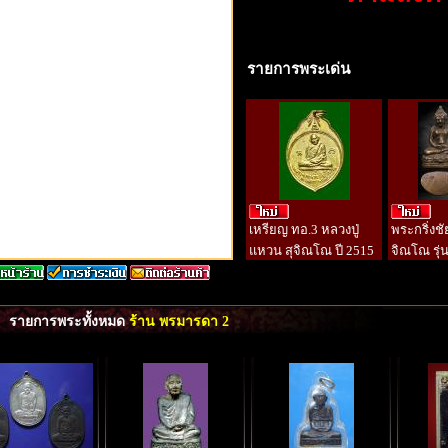
รายการพระเด่น
เหรียญ ทอ.3 หลวงปู่
พระกริ่งชั
แหวน สุจิณโณ ปี 2515
จิณโณ รุ่น
รายการพระทั้งหมด
ร้าน พรมารดา 2