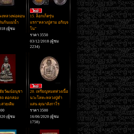
ะผงหลวงพ่อดอน
15. ล็อกเก็ตรุ่น
อดินก้นแม่น้ำ
แรก“หลวงปู่สาม อกิญฺจ
18 (ผู้ชม
โน”
ราคา 3550
03/12/2018 (ผู้ชม
2234)
ชัยวัฒน์อนุชา
20. เหรียญหมดห่วงเนื้อ
รถ ตอกสอง
นวะโลหะหลวงปู่คำ
ะสวยเดิม
แสน คุณาลังกาโร
500
ราคา 3500
20 (ผู้ชม
16/06/2020 (ผู้ชม
1758)