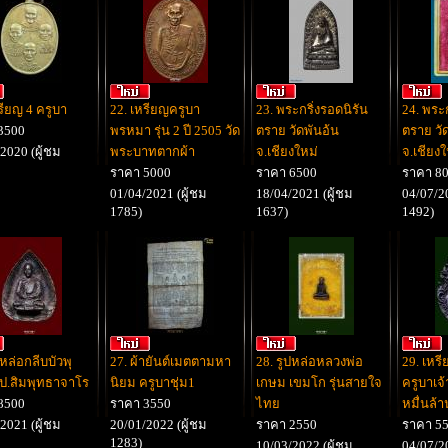
รียญ 4 ครูบา
22. เหรียญครูบา
23. พระกริ่งรอดนิรัน
24. พระก
3500
พรหมา รุ่น 2 ปี 2505 วัด
ตราย วัดพันอ้น
ตราย วั
2020 (ผู้ชม
พระบาทตากผ้า
จ.เชียงใหม่
จ.เชียงใ
ราคา 5000
ราคา 6500
ราคา 8
01/04/2021 (ผู้ชม
18/04/2021 (ผู้ชม
04/07/20
1785)
1637)
1492)
ปหล่อกลีบบัวพุ
27. ผ้ายันต์เมตตามหา
28. รูปหล่อหลวงพ่อ
29. เหร
ป.สิมพุทธาจาโร
นิยม‬ ครูบาชุ่ม1
เกษม เขมโก รุ่นสายใจ
ครูบาเจ้า
8500
ราคา 3550
ไทย
หมื่นล้า
2021 (ผู้ชม
20/01/2022 (ผู้ชม
ราคา 2550
ราคา 5
1283)
10/03/2022 (ผู้ชม
04/07/20