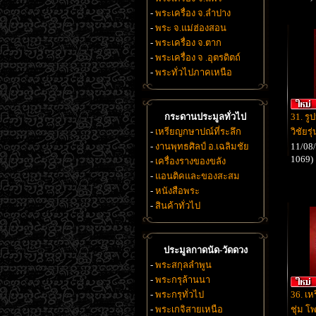
-
พระเครื่อง จ.ลำปาง
-
พระ จ.แม่ฮ่องสอน
-
พระเครื่อง จ.ตาก
-
พระเครื่อง จ .อุตรดิตถ์
-
พระทั่วไปภาคเหนือ
กระดานประมูลทั่วไป
31. รู
-
เหรียญกษาปณ์ที่ระลึก
วิชัยร
-
งานพุทธศิลป์ อ.เฉลิมชัย
11/08/
1069)
-
เครื่องรางของขลัง
-
แอนติคและของสะสม
-
หนังสือพระ
-
สินค้าทั่วไป
ประมูลกาดนัด-วัดดวง
-
พระสกุลลำพูน
-
พระกรุล้านนา
-
พระกรุทั่วไป
36. เห
-
พระเกจิสายเหนือ
ชุ่ม โ