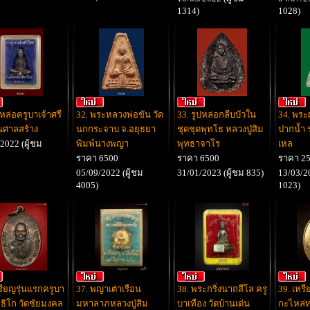
1314)
1028)
ปหล่อครูบาเจ้าศรี
32. พระหลวงพ่อขัน วัด
33. รูปหล่อกลีบบัวใน
34. พระ
ุ่นศาลสร้าง
นกกระจาบ จ.อยุธยา
ชุดชุดพุทโธ หลวงปู่สิม
ปากน้ำ ร
2022 (ผู้ชม
พิมพ์นางพญา
พุทธาจาโร
เหล
ราคา 6500
ราคา 6500
ราคา 2
05/09/2022 (ผู้ชม
31/01/2023 (ผู้ชม 835)
13/03/20
4005)
1023)
รียญรุ่นแรกครูบา
37. พญาเต่าเรือน
38. พระกริ่งนาถสีโล ครู
39. เหรี
พธิโก วัดชัยมงคล
มหาลาภหลวงปู่สิม
บาเทือง วัดบ้านเด่น
กะไหล่