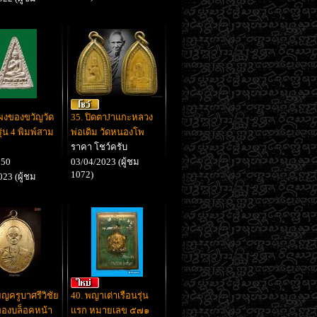
ผงของขวัญวัด
35. ปิดตาJาแกะหลวง
ุ่น 4 พิมพ์สาม
พ่อเดิม วัดหนองโพ
ราคา โชว์ครับ
550
03/04/2023 (ผู้ชม
1072)
23 (ผู้ชม
ยญครูบาศรีวิชัย
40. พญาเต่าเรือนรุ่น
ทองบล็อคหน้า
แรก หมายเลข ๕๗๑