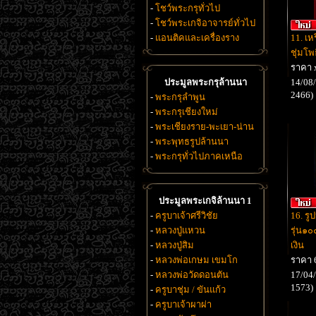
-
โชว์พระกรุทั่วไป
-
โชว์พระเกจิอาจารย์ทั่วไป
-
แอนติคและเครื่องราง
11. เห
ชุ่มโพ
ราคา 
ประมูลพระกรุล้านนา
14/08/
2466)
-
พระกรุลำพูน
-
พระกรุเชียงใหม่
-
พระเชียงราย-พะเยา-น่าน
-
พระพุทธรูปล้านนา
-
พระกรุทั่วไปภาคเหนือ
ประมูลพระเกจิล้านนา 1
-
ครูบาเจ้าศรีวิชัย
16. รู
-
หลวงปู่แหวน
รุ่น๑๐๐
-
หลวงปู่สิม
เงิน
-
หลวงพ่อเกษม เขมโก
ราคา 
-
หลวงพ่อวัดดอนตัน
17/04/
1573)
-
ครูบาชุ่ม / ขันแก้ว
-
ครูบาเจ้าผาผ่า