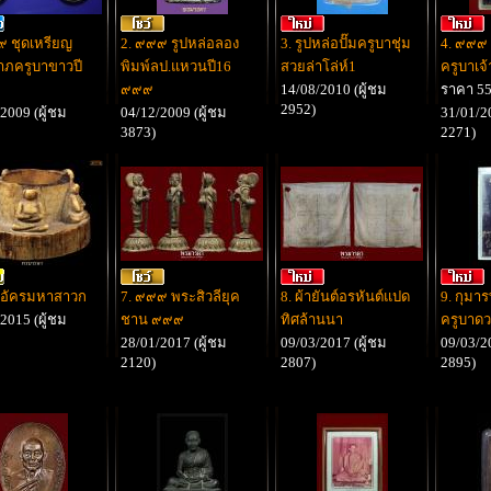
๙ ชุดเหรียญ
2. ๙๙๙ รูปหล่อลอง
3. รูปหล่อปั๊มครูบาชุ่ม
4. ๙๙๙
ภครูบาขาวปี
พิมพ์ลป.แหวนปี16
สวยล่าโล่ห์1
ครูบาเจ
๙๙๙
14/08/2010 (ผู้ชม
ราคา 5
2952)
2009 (ผู้ชม
04/12/2009 (ผู้ชม
31/01/20
3873)
2271)
ะอัครมหาสาวก
7. ๙๙๙ พระสิวลียุค
8. ผ้ายันต์อรหันต์แปด
9. กุม
2015 (ผู้ชม
ชาน ๙๙๙
ทิศล้านนา
ครูบาดวง
28/01/2017 (ผู้ชม
09/03/2017 (ผู้ชม
09/03/20
2120)
2807)
2895)