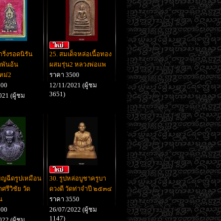
ริ่งรอดนิรัน
25. สมเด็จหล่อเนื้อทอง
ดพันอ้น
ผสมรุ่น2 หลวงพ่อแพ
หม่2
ราคา 3500
000
12/11/2021 (ผู้ชม
3651)
21 (ผู้ชม
ียญฉีดรูปเหมือน
30. รูปหล่อบูชาครูบา
ศรีวิชัย วัด
ดวงดี วัดท่าจำปี ๒๕๓๔
น
ราคา 3550
500
26/07/2022 (ผู้ชม
1147)
22 (ผู้ชม