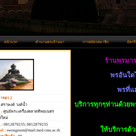
หน้าแรก
ตำนานพระล้านนา
การสมัครสมาชิก
บัตรร
ร้านพรมาร
พรอันใดไ
พรที่แม
ารดา 2
บริการทุกๆท่านด้วยพ
ศราพงค์ วงค์น้ำ
่ :
ศูนย์พระเครื่องตลาดทิพยเนตร
งใหม่
 :
0812879235, 0812879235
ให้บริการด้
il :
swongnum@mail.med.cmu.ac.th