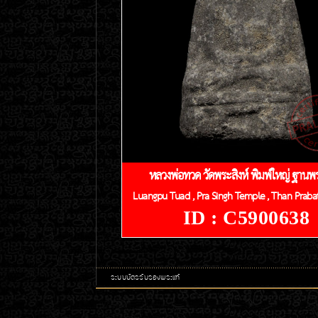
หลวงพ่อทวด วัดพระสิงห์ พิมพ์ใหญ่ ฐาน
Luangpu Tuad , Pra Singh Temple , Than Praba
ID : C5900638
ระบบบัตรรับรองพระแท้