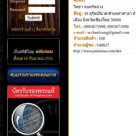
ดี(Dee)
Shopuser :
วิทยา จนทร์หลวง
Password :
ที่อยู่ :
39 สุรัตน์นิเวศ ตำบลท่าศาลา 
เมือง จังหวัดเชียงใหม่ 50000
โทร. :
0993671999, 0993671999
สมัครร้านค้า
|
ลืมรหัสผ่าน
e-mail :
w.chanloung@gmail.com
จำนวนสินค้า :
100
จำนวนผู้ชม :
549827
http://www.pralanna.com/dee
เก็บสถิติโดย
ตั้งแต่ 16 กันยายน 2551