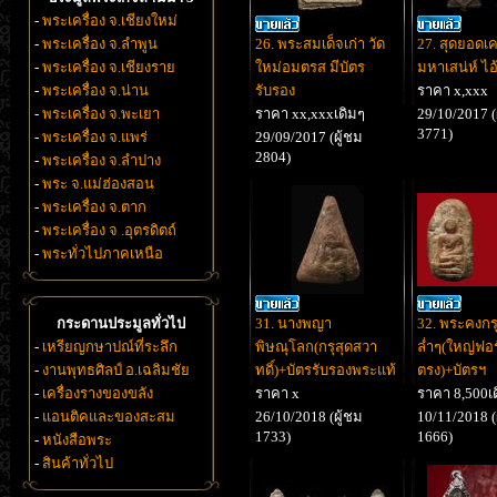
-
พระเครื่อง จ.เชียงใหม่
-
พระเครื่อง จ.ลำพูน
26. พระสมเด็จเก่า วัด
27. สุดยอดเค
-
พระเครื่อง จ.เชียงราย
ใหม่อมตรส มีบัตร
มหาเสน่ห์ ไอ้
-
พระเครื่อง จ.น่าน
รับรอง
ราคา x,xxx
-
พระเครื่อง จ.พะเยา
ราคา xx,xxxเดิมๆ
29/10/2017 (
3771)
-
พระเครื่อง จ.แพร่
29/09/2017 (ผู้ชม
2804)
-
พระเครื่อง จ.ลำปาง
-
พระ จ.แม่ฮ่องสอน
-
พระเครื่อง จ.ตาก
-
พระเครื่อง จ .อุตรดิตถ์
-
พระทั่วไปภาคเหนือ
กระดานประมูลทั่วไป
31. นางพญา
32. พระคงกรุ
-
เหรียญกษาปณ์ที่ระลึก
พิษณุโลก(กรุสุดสวา
ล่ำๆ(ใหญ่ฟอ
-
งานพุทธศิลป์ อ.เฉลิมชัย
ทดิ์)+บัตรรับรองพระแท้
ตรง)+บัตรฯ
-
เครื่องรางของขลัง
ราคา x
ราคา 8,500เ
-
แอนติคและของสะสม
26/10/2018 (ผู้ชม
10/11/2018 (
1733)
1666)
-
หนังสือพระ
-
สินค้าทั่วไป