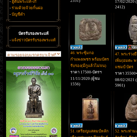
2551)
-
ฮู้ตันพระแท้-เก๊
17/02/2020 (
2412)
-
ร่วมด้วยจ้วยกั๋นผ่อ
-
บัญชีดำ
บัตรรับรองพระแท้
-
แจ้งข่าวบัตรรับรองพระแท้
46. พระซุ้มกอ
47. พระร่วงยื
กำแพงเพชร พร้อมบัตร
เพิ่ม(อมตะ พ
รับรอง(มีกูแล้วไม่จน)
แชมป์ บัตร
ราคา 17500-บัตรฯ
ราคา 35500
11/11/2020 (ผู้ชม
08/02/2021 (
1556)
5961)
51. เหรียญแสตมป์หลัก
52. พระท่าม