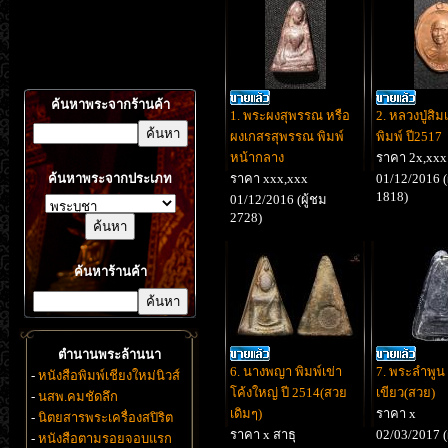
ค้นหาพระจากร้านค้า
1. พระผงสุพรรณ หรือ
2. หลวงปู่สิ
ผงเกสรสุพรรณ พิมพ์
พิมพ์ ปี2517
หน้ากลาง
ราคา 2x,xxx
ค้นหาพระจากประเภท
ราคา xxx,xxx
01/12/2016 (
1818)
01/12/2016 (ผู้ชม
2728)
ค้นหาร้านค้า
ตำนานพระล้านนา
6. นางพญา พิมพ์เข่า
7. พระลำพูน 
-
หนังสือพิมพ์เชียงใหม่นิวส์
โค้งใหญ่ ปี 2514(สวย
เขียว(สวย)
-
นสพ.คมชัดลึก
เดิมๆ)
ราคา x
-
นิตยสารพระเครื่องสปิริต
ราคา x สาธุ
02/03/2017 (
-
หนังสือตามรอยจอบแรก