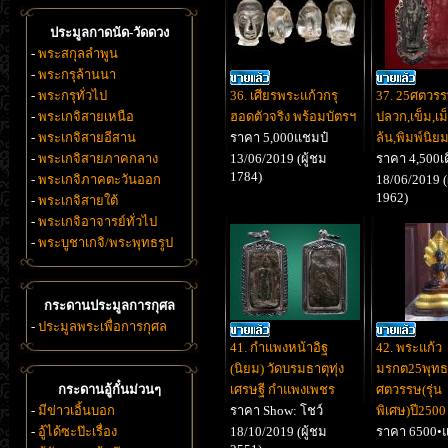
ประมูลกาดนัด-วัดดวง
-
พระสกุลลำพูน
-
พระกรุล้านนา
-
พระกรุทั่วไป
36. เศียรพระแก้วกรุ
37. 25ศตวร
-
พระเกจิสายเหนือ
ฮอดตัวจริง พร้อมบัตรฯ
ปลวก,เข็ม,เ
-
พระเกจิสายอีสาน
ราคา 5,000แชมป๋
ล้น,พิมพ์นิย
-
พระเกจิสายภาคกลาง
13/06/2019 (ผู้ชม
ราคา 4,500เ
1784)
-
พระเกจิภาคตะวันออก
18/06/2019 (
1962)
-
พระเกจิสายใต้
-
พระเกจิอาจารย์ทั่วไป
-
พระบูชาเกจิ/พระพุทธรูป
กระดานประมูลการกุศล
-
ประมูลพระเพื่อการกุศล
41. กำแพงหน้าอิฐ
42. พระแก้ว
(นิยม) วัดบรมธาตุทุ่ง
มรกต25พุทธ
กระดานอู้กั๋นม่วนๆ
เศรษฐี กำแพงเพชร
ศตวรรษ(รุ่น
-
มีข่าวเอิ้นบอก
ราคา Show: โชว์
พิเศษ)ปี2500
-
อู้ได้ซะป๊ะเรื่อง
18/10/2019 (ผู้ชม
ราคา 6500•