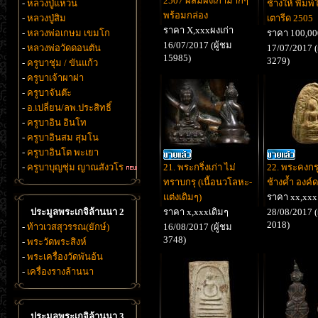
2507 ผสมผงเก่ามากๆ
-
หลวงปู่แหวน
ช้่างให้ พิมพ
พร้อมกล่อง
-
หลวงปู่สิม
เตารีด 2505
ราคา X,xxxผงเก่า
-
หลวงพ่อเกษม เขมโก
ราคา 100,0
16/07/2017 (ผู้ชม
-
หลวงพ่อวัดดอนตัน
17/07/2017 (
15985)
3279)
-
ครูบาชุ่ม / ขันแก้ว
-
ครูบาเจ้าผาผ่า
-
ครูบาจันต๊ะ
-
อ.เปลี่ยน/ลพ.ประสิทธิ์
-
ครูบาอิน อินโท
-
ครูบาอินสม สุมโน
-
ครูบาอินโต พะเยา
-
ครูบาบุญชุ่ม ญาณสังวโร
21. พระกริ่งเก่า ไม่
22. พระคงก
ทราบกรุ (เนื้อนวโลหะ-
ช้างค้ำ องค์
แต่งเดิมๆ)
ราคา xx,xxx
ประมูลพระเกจิล้านนา 2
ราคา x,xxxเดิมๆ
28/08/2017 (
2018)
-
ท้าวเวสสุวรรณ(ยักษ์)
16/08/2017 (ผู้ชม
3748)
-
พระวัดพระสิงห์
-
พระเครื่องวัดพันอ้น
-
เครื่องรางล้านนา
ประมูลพระเกจิล้านนา 3