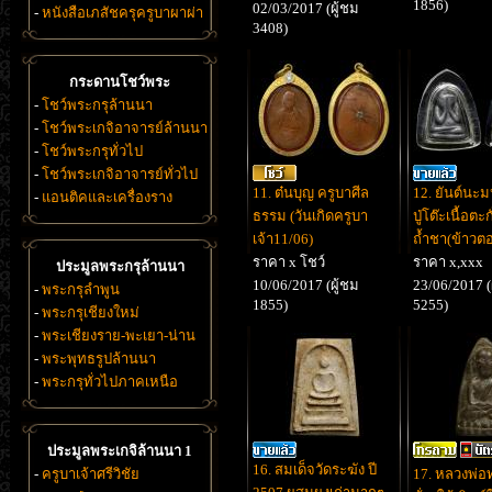
1856)
02/03/2017 (ผู้ชม
-
หนังสือเภสัชครุครูบาผาผ่า
3408)
กระดานโชว์พระ
-
โชว์พระกรุล้านนา
-
โชว์พระเกจิอาจารย์ล้านนา
-
โชว์พระกรุทั่วไป
-
โชว์พระเกจิอาจารย์ทั่วไป
11. ต๋นบุญ ครูบาศีล
12. ยันต์นะ
-
แอนติคและเครื่องราง
ธรรม (วันเกิดครูบา
ปู่โต๊ะเนื้อตะกั
เจ้า11/06)
ถ้ำชา(ข้าวต
ราคา x โชว์
ราคา x,xxx
ประมูลพระกรุล้านนา
10/06/2017 (ผู้ชม
23/06/2017 (
-
พระกรุลำพูน
1855)
5255)
-
พระกรุเชียงใหม่
-
พระเชียงราย-พะเยา-น่าน
-
พระพุทธรูปล้านนา
-
พระกรุทั่วไปภาคเหนือ
ประมูลพระเกจิล้านนา 1
16. สมเด็จวัดระฆัง ปี
-
ครูบาเจ้าศรีวิชัย
17. หลวงพ่อ