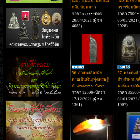
เมืองฯรุ่นแรก ปี30ยันต์
วัดสำปะซิว
กลับ นิยมมาก
กรุ พร้อมบัต
ราคา xxxx•~บัตร
ราคา 7500•~
28/04/2021 (ผู้ชม
05/05/2021 (
4083)
2028)
56. กำแพงลีลาฝัก
57. พระคงลำ
ดาบ(ชินเงิน)ทุ่งเศรษฐี
ดำ)ดำผ่านๆล่
กำแพงเพชร~บัตรฯ
ฟอร์มตรง(บั
ราคา 12500~บัตรฯ
ราคา 35500
17/12/2021 (ผู้ชม
01/01/2022 (
1361)
1907)