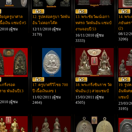
หรียญครูบาศาล
12. รูปหล่อครูบา วัดพัน
13. พระชัยวัฒน์เอกา
14. พระ
เนื้อเงิน แชมป์ #5
อ้น ไม่ตอกโค๊ต
ทศรถ วัดพันอ้น แชมป์
ภยันตรา
(2)
2010 (ผู้ชม
12/11/2010 (ผู้ชม
งานจอบปี 53
08/12/20
3179)
16/11/2010 (ผู้ชม
3206)
3333)
ะกริ่งรอด
17. ครูบาศรีวิไชย 700
18. พระกริ่งชินราช วัด
19. รูปห
ราย พันอ้นปี13
ปี เนื้อเงินเลข 1
พันอ้น (1) สวยแชมป์
อ้นพิเศษ
11/02/2011 (ผู้ชม
15/03/2011 (ผู้ชม
แชมป์
2010 (ผู้ชม
2464)
4505)
23/03/20
3195)