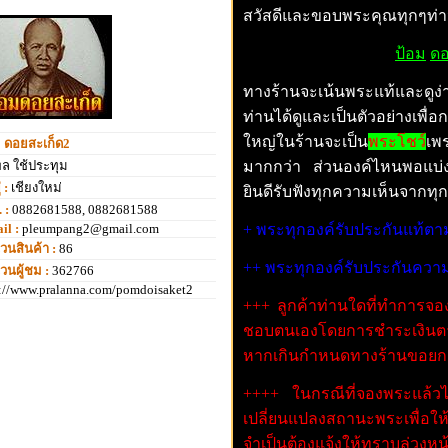
สวัสดีและขอบพระคุณทุกๆท่านท
ป้อม
ดอ
ทางร้านจะเน้นพระแท้และดูง่า
ท่านได้ดูและเป็นตัวอย่างเพ
ใหญ่ในร้านจะเป็น
พระโชว์
เพ
ม ดอยสะเก็ด2
ล ใช้ประทุม
มากกว่า ส่วนองค์ไหนพอแบ่ง
่ :
เชียงใหม่
ยินดีรับฟังทุกความเห็นจากทุ
 :
0882681588, 0882681588
il :
pleumpang2@gmail.com
+ พระทุกองค์รับประกันแท้
วนสินค้า :
86
++ พระทุกองค์รับประกันคว
วนผู้ชม :
362766
p://www.pralanna.com/pomdoisaket2
+++ ลูกค้าท่านใดที่ทำการจอ
ชอบตนเองโดยการชําระเงินตาม
หากเกินกําหนดทางร้านขอยกเ
++++
ในกรณีที่จองพระแล้ว
เปลี่ยนแปลงสถานะพระเพื่อให้
จำเป็นต้องแจ้งให้ทราบล่วงหน