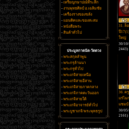
-
เหรียญกษาปณ์ที่ระลึก
-
งานพุทธศิลป์ อ.เฉลิมชัย
-
เครื่องรางของขลัง
-
แอนติคและของสะสม
31. ล็
-
หนังสือพระ
ปี17(
-
สินค้าทั่วไป
ใหญ่
30/10/
2443)
ประมูลกาดนัด-วัดดวง
-
พระสกุลลำพูน
-
พระกรุล้านนา
-
พระกรุทั่วไป
-
พระเกจิสายเหนือ
-
พระเกจิสายอีสาน
-
พระเกจิสายภาคกลาง
36. คร
-
พระเกจิภาคตะวันออก
แร่ไม
-
พระเกจิสายใต้
แชมป์
-
พระเกจิอาจารย์ทั่วไป
30/05/
-
พระบูชาเกจิ/พระพุทธรูป
2161)