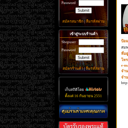
Password :
สมัครสมาชิก
|
ลืมรหัสผ่าน
เข้าสู่ระบบร้านค้า
ป้อ
Shopuser :
สมพ
Password :
ที่อยู
โทร.
e-ma
สมัครร้านค้า
|
ลืมรหัสผ่าน
จำน
จำน
htt
เก็บสถิติโดย
ตั้งแต่ 16 กันยายน 2551