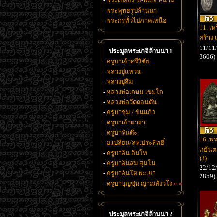
-
พระเชียงราย-พะเยา-น่าน
-
พระพุทธรูปล้านนา
-
พระกรุทั่วไปภาคเหนือ
11. เ
สร้าง 
11/11/
ประมูลพระเกจิล้านนา 1
3606)
-
ครูบาเจ้าศรีวิชัย
-
หลวงปู่แหวน
-
หลวงปู่สิม
-
หลวงพ่อเกษม เขมโก
-
หลวงพ่อวัดดอนตัน
-
ครูบาชุ่ม / ขันแก้ว
-
ครูบาเจ้าผาผ่า
-
ครูบาจันต๊ะ
16. พร
-
อ.เปลี่ยน/ลพ.ประสิทธิ์
ภยันต
-
ครูบาอิน อินโท
(3)
-
ครูบาอินสม สุมโน
22/12/
-
ครูบาอินโต พะเยา
2859)
-
ครูบาบุญชุ่ม ญาณสังวโร
ประมูลพระเกจิล้านนา 2