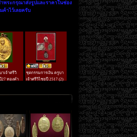
ช่าพระกรุณาส่งรูปและราคาในช่อง
านค้าไว้เลยครับ
าเจ้าศรีวิ
ชุดกรรมการเงิน ครูบา
ปี27 ทองคำ
เจ้าศรีวิไชยปี 2517 (2)