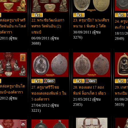
ปหล่อครูบาเจ้าศรี
22. พระชัยวัฒน์เอกา
23. ครุบาปี17 นวะเศียร
24. ครูบ
วัดพันอ้น กะไหล่
ทศรถ วัดพันอ้น (2)
หนาม 1 พิเศษ 2 โค๊ต
ตะกั่ว1
งค์ดารา
แชมป์
30/09/2011 (ผู้ชม
18/11/20
3276)
2011 (ผู้ชม
06/09/2011 (ผู้ชม
2849)
3688)
ปหล่อครูบาอินโต
27. ครูบาศรีวืไชย
28. ทองแดง 17 ลอง
29. เกศา
มป์+องค์ดารา
ทองแดงลองพิมพ์ 1 ใน
พิมพ์ ล็อกเก็ต 1 เดียว
พระเปิม
2012 (ผู้ชม
5 องค์ดารา
21/05/2012 (ผู้ชม
01/06/20
2585)
5819)
27/04/2012 (ผู้ชม
3221)