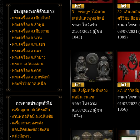
ประมูลพระเกจิล้านนา 3
31. พระบูชาไม้แกะ
32. เส้นเกศา
-
พระเครื่อง จ.เชียงใหม่
เสน่ห์แห่งพุทธศิลป์
ศรีวิชัย สีอมน
-
พระเครื่อง จ.ลำพูน
ราคา โชว์ครับ
ราคา โทรถ
-
พระเครื่อง จ.เชียงราย
21/01/2021 (ผู้ชม
03/07/2021 (
1043)
1085)
-
พระเครื่อง จ.น่าน
-
พระเครื่อง จ.พะเยา
-
พระเครื่อง จ.แพร่
-
พระเครื่อง จ.ลำปาง
-
พระ จ.แม่ฮ่องสอน
-
พระเครื่อง จ.ตาก
-
พระเครื่อง จ .อุตรดิตถ์
-
พระทั่วไปภาคเหนือ
36. ลิงอุ้มทรัพย์หลวง
37. เถาวัลย์ผู
พ่ออิน รุ่นแรก
ราคา โทรถ
กระดานประมูลทั่วไป
ราคา โทรถาม
01/07/2022 (
1356)
-
เหรียญกษาปณ์ที่ระลึก
01/07/2022 (ผู้ชม
1074)
-
งานพุทธศิลป์ อ.เฉลิมชัย
-
เครื่องรางของขลัง
-
แอนติคและของสะสม
-
หนังสือพระ