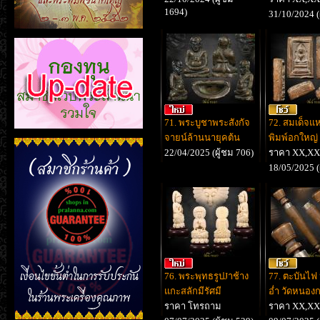
1694)
31/10/2024 (
71. พระบูชาพระสังกัจ
72. สมเด็จแ
จายน์ล้านนายุคต้น
พิมพ์อกใหญ่ 
22/04/2025 (ผู้ชม 706)
ราคา XX,X
18/05/2025 (
76. พระพุทธรูปJาช้าง
77. ตะบันไฟ
แกะสลักมีรัศมี
อ่ำ วัดหนอง
ราคา โทรถาม
ราคา XX,X