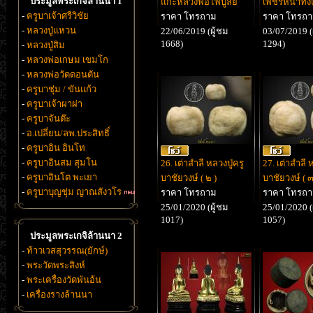
ประมูลพระเกจิล้านนา 1
แกะหลวงพ่อไพบูลย์
เพชรหน้าทั่ง
-
ครูบาเจ้าศรีวิชัย
ราคา โทรถาม
ราคา โทรถ
-
หลวงปู่แหวน
22/06/2019 (ผู้ชม
03/07/2019 (
1668)
1294)
-
หลวงปู่สิม
-
หลวงพ่อเกษม เขมโก
-
หลวงพ่อวัดดอนตัน
-
ครูบาชุ่ม / ขันแก้ว
-
ครูบาเจ้าผาผ่า
-
ครูบาจันต๊ะ
-
อ.เปลี่ยน/ลพ.ประสิทธิ์
-
ครูบาอิน อินโท
-
ครูบาอินสม สุมโน
26. เต่าสำลี หลวงปู่ครู
27. เต่าสำลี 
-
ครูบาอินโต พะเยา
บาชัยวงษ์ ( ๒ )
บาชัยวงษ์ ( ๓
-
ครูบาบุญชุ่ม ญาณสังวโร
ราคา โทรถาม
ราคา โทรถ
25/01/2020 (ผู้ชม
25/01/2020 (
1017)
1057)
ประมูลพระเกจิล้านนา 2
-
ท้าวเวสสุวรรณ(ยักษ์)
-
พระวัดพระสิงห์
-
พระเครื่องวัดพันอ้น
-
เครื่องรางล้านนา