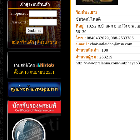
เข้าสู่ระบบร้านค้า
วัฒน์พะเยา3
Shopuser :
ชัยวัฒน์ ไหลดี
Password :
ที่อยู่ :
102/2 ต.ป่าแฝก อ.แม่ใจ จ.พะเ
56130
โทร. :
0840432079, 088-2533786
สมัครร้านค้า
|
ลืมรหัสผ่าน
e-mail :
chaiwatlaidee@msn.com
จำนวนสินค้า :
100
จำนวนผู้ชม :
263219
http://www.pralanna.com/watphayao3
เก็บสถิติโดย
ตั้งแต่ 16 กันยายน 2551