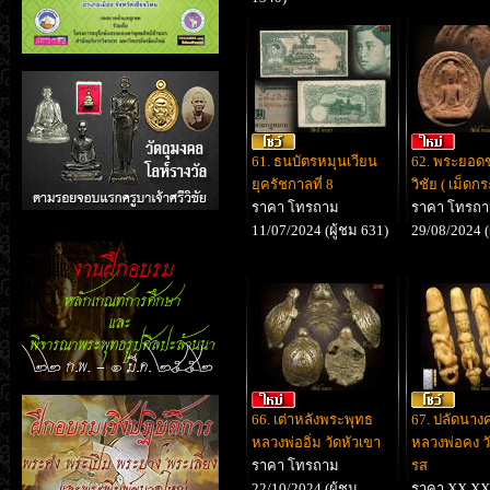
61. ธนบัตรหมุนเวียน
62. พระยอดข
ยุครัชกาลที่ 8
วิชัย ( เม็ดก
ราคา โทรถาม
ราคา โทรถ
11/07/2024 (ผู้ชม 631)
29/08/2024 (
66. เต่าหลังพระพุทธ
67. ปลัดนา
หลวงพ่ออิ่ม วัดหัวเขา
หลวงพ่อคง ว
ราคา โทรถาม
รส
22/10/2024 (ผู้ชม
ราคา XX,X