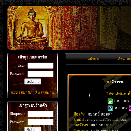
เข้าสู่ระบบสมาชิก
หน้าแรก
ตำนานพ
User :
Password :
ID
จ้าวราม
สมัครสมาชิก
|
ลืมรหัสผ่าน
ได้รับคำติชมท
1
คะแนน
เข้าสู่ระบบร้านค้า
คะแนน
Shopuser :
ชื่อจริง
: ชัยฤทธิ์ น้อยคำ
E-mail
: chaiyarit.n@hotmail.com
Password :
เบอร์โทร
: 0871581363