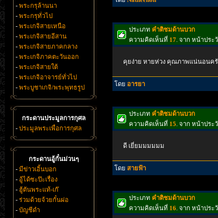
-
พระกรุล้านนา
-
พระกรุทั่วไป
-
พระเกจิสายเหนือ
ประเภท
คำติชมด้านบวก
-
พระเกจิสายอีสาน
ความคิดเห็นที่
17
. จาก หน้าประ
-
พระเกจิสายภาคกลาง
-
พระเกจิภาคตะวันออก
คุยง่าย หายห่วง คุณภาพแน่นอนครั
-
พระเกจิสายใต้
-
พระเกจิอาจารย์ทั่วไป
โดย
อารยา
-
พระบูชาเกจิ/พระพุทธรูป
ประเภท
คำติชมด้านบวก
กระดานประมูลการกุศล
ความคิดเห็นที่
15
. จาก หน้าประ
-
ประมูลพระเพื่อการกุศล
ดี เยี่ยมมมมมม
กระดานอู้กั๋นม่วนๆ
โดย
สายฟ้า
-
มีข่าวเอิ้นบอก
-
อู้ได้ซะป๊ะเรื่อง
-
ฮู้ตันพระแท้-เก๊
ประเภท
คำติชมด้านบวก
-
ร่วมด้วยจ้วยกั๋นผ่อ
ความคิดเห็นที่
16
. จาก หน้าประ
-
บัญชีดำ