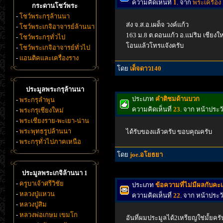
ความคิดเห็นที่
1
. จาก
พระเครื่อง
กระดานโชว์พระ
-
โชว์พระกรุล้านนา
ส่ง จ.ส.อ.เผด็จ วงค์แก้ว
-
โชว์พระเกจิอาจารย์ล้านนา
163 ม.8 ต.ดอนแก้ว อ.แม่ริม เชียงใ
-
โชว์พระกรุทั่วไป
โอนแล้วโทรแจังครับ
-
โชว์พระเกจิอาจารย์ทั่วไป
-
แอนติคและเครื่องราง
โดย
เด็จดาว140
ประมูลพระกรุล้านนา
ประเภท
คำติชมด้านบวก
-
พระกรุลำพูน
ความคิดเห็นที่
23
. จาก หน้าประ
-
พระกรุเชียงใหม่
-
พระเชียงราย-พะเยา-น่าน
-
พระพุทธรูปล้านนา
ได้รับของแล้วครับ ขอบคุณครับ
-
พระกรุทั่วไปภาคเหนือ
โดย
joe.อโยธยา
ประมูลพระเกจิล้านนา 1
-
ครูบาเจ้าศรีวิชัย
ประเภท
ข้อความที่ไม่มีผลกับค
-
หลวงปู่แหวน
ความคิดเห็นที่
22
. จาก หน้าประ
-
หลวงปู่สิม
-
หลวงพ่อเกษม เขมโก
อันที่ผมประมูลได้2เหรียญใช่มั้ยคร