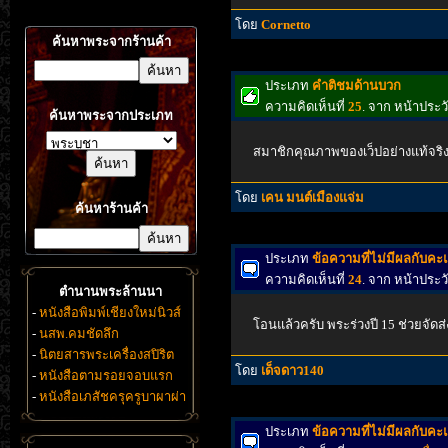
โดย
Cornetto
ค้นหาพระจากร้านค้า
ประเภท
คำติชมด้านบวก
ความคิดเห็นที่
25
. จาก หน้าประ
ค้นหาพระจากประเภท
สมาชิกคุณภาพของเว็ปอย่างแท้จริง
โดย
เคน มนต์เมืองแจ่ม
ค้นหาร้านค้า
ประเภท
ข้อความที่ไม่มีผลกับค
ความคิดเห็นที่
24
. จาก หน้าประ
ตำนานพระล้านนา
-
หนังสือพิมพ์เชียงใหม่นิวส์
โอนแล้วครับ พระร่วงปี 15 ช่วยจัดส
-
นสพ.คมชัดลึก
-
นิตยสารพระเครื่องสปิริต
โดย
เด็จดาว140
-
หนังสือตามรอยจอบแรก
-
หนังสือเภสัชครุครูบาผาผ่า
ประเภท
ข้อความที่ไม่มีผลกับค