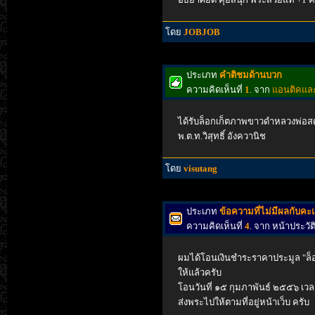
โดย
JOBJOB
ประเภท
คำติชมด้านบวก
ความคิดเห็นที่
1
. จาก
แอนติคและ
ได้รับล็อกเก็ตภาพขาวดำหลวงพ่อสด 
พ.ต.ท.วิสุทธิ์ อังควานิช
โดย
visutang
ประเภท
ข้อความที่ไม่มีผลกับค
ความคิดเห็นที่
4
. จาก หน้าประวั
ผมได้โอนเงินชำระราคาประมูล "ล็
ให้แล้วครับ
โอนวันที่ ๑๕ กุมภาพันธ์ ๒๕๕๖ เว
ส่งพระไปให้ตามที่อยู่หน้าเว็บ ครับ