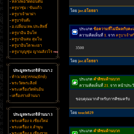
-
หลวงพ่อวัดดอนตัน
-
ครูบาชุ่ม / ขันแก้ว
โดย
joe.อโยธยา
-
ครูบาเจ้าผาผ่า
-
ครูบาจันต๊ะ
-
อ.เปลี่ยน/ลพ.ประสิทธิ์
ประเภท
ข้อความที่ไม่มีผลกับค
-
ครูบาอิน อินโท
ความคิดเห็นที่
1
. จาก
ครูบาเจ้าศร
-
ครูบาอินสม สุมโน
-
ครูบาอินโต พะเยา
3500
-
ครูบาบุญชุ่ม ญาณสังวโร
โดย
joe.อโยธยา
ประมูลพระเกจิล้านนา 2
-
ท้าวเวสสุวรรณ(ยักษ์)
ประเภท
คำติชมด้านบวก
-
พระวัดพระสิงห์
ความคิดเห็นที่
21
. จาก หน้าประ
-
พระเครื่องวัดพันอ้น
-
เครื่องรางล้านนา
ขอบคุณมากสำหรับการติชมครับ
โดย
touch029
ประมูลพระเกจิล้านนา 3
-
พระเครื่อง จ.เชียงใหม่
-
พระเครื่อง จ.ลำพูน
ประเภท
คำติชมด้านบวก
-
พระเครื่อง จ.เชียงราย