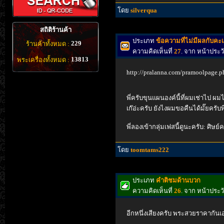
โดย
silverqua
สถิติร้านค้า
ประเภท
ข้อความที่ไม่มีผลกับค
229
ร้านค้าทั้งหมด :
ความคิดเห็นที่
27
. จาก หน้าประ
13813
พระเครื่องทั้งหมด :
http://pralanna.com/pramoolpage
พี่ครับขุนแผนองค์นี้ที่ผมเช่าไป ผ
เก๊อ่ะครับ ยังไงผมขอคืนได้มั๊ยครับพี
พี่ลองเข้ากลุ่มเฟสนี้ดูนะครับ: ศิษย์
โดย
toomtams222
ประเภท
คำติชมด้านบวก
ความคิดเห็นที่
26
. จาก หน้าประ
อีกหนึ่งเสียงครับ พระสวยราคากันเ