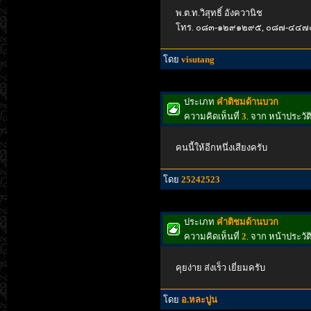
พ.ต.ท.วิสุทธิ์ อังควานิช
โทร. ๐๘๓-๑๒๙๑๒๙๕, ๐๘๗-๔๔
โดย
visutang
ประเภท
คำติชมด้านบวก
ความคิดเห็นที่
3
. จาก หน้าประวั
คนนี้ให้อีกหนึ่งเสียงครับ
โดย
25242523
ประเภท
คำติชมด้านบวก
ความคิดเห็นที่
2
. จาก หน้าประวั
คุยง่าย ส่งเร็ว เยี่ยมครับ
โดย
อ.หละปูน