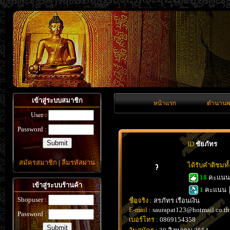
เข้าสู่ระบบสมาชิก
หน้าแรก
ตำนานพ
User :
Password :
ID
ชัยภัทร
สมัครสมาชิก
|
ลืมรหัสผ่าน
ได้รับคำติชมท
18
คะแน
เข้าสู่ระบบร้านค้า
1
คะแนน
Shopuser :
ชื่อจริง
: สรภัทร เรือนเงิน
E-mail
: saurapat123@hotmail.co.th
Password :
เบอร์โทร
: 0869154358