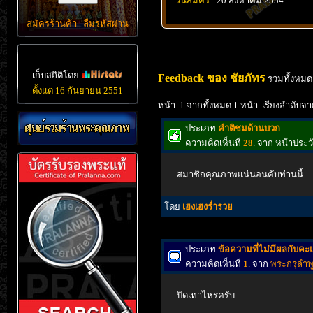
วันสมัคร
: 20 สิงหาคม 2554
สมัครร้านค้า
|
ลืมรหัสผ่าน
เก็บสถิติโดย
Feedback ของ ชัยภัทร
รวมทั้งหมด
ตั้งแต่ 16 กันยายน 2551
หน้า 1 จากทั้งหมด 1 หน้า เรียงลำดับจา
ประเภท
คำติชมด้านบวก
ความคิดเห็นที่
28
. จาก หน้าประ
สมาชิกคุณภาพแน่นอนคับท่านนี้
โดย
เฮงเฮงรํ่ารวย
ประเภท
ข้อความที่ไม่มีผลกับค
ความคิดเห็นที่
1
. จาก
พระกรุลำพู
ปิดเท่าไหร่ครับ