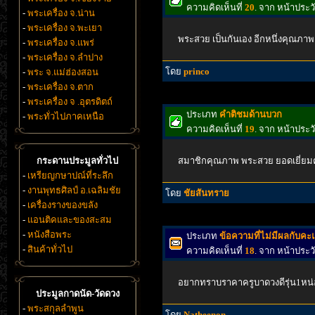
ความคิดเห็นที่
20
. จาก หน้าประ
-
พระเครื่อง จ.น่าน
-
พระเครื่อง จ.พะเยา
พระสวย เป็นกันเอง อีกหนึ่งคุณภาพ 
-
พระเครื่อง จ.แพร่
-
พระเครื่อง จ.ลำปาง
โดย
princo
-
พระ จ.แม่ฮ่องสอน
-
พระเครื่อง จ.ตาก
-
พระเครื่อง จ .อุตรดิตถ์
ประเภท
คำติชมด้านบวก
-
พระทั่วไปภาคเหนือ
ความคิดเห็นที่
19
. จาก หน้าประ
กระดานประมูลทั่วไป
สมาชิกคุณภาพ พระสวย ยอดเยี่ยมคร
-
เหรียญกษาปณ์ที่ระลึก
-
งานพุทธศิลป์ อ.เฉลิมชัย
โดย
ชัยสันทราย
-
เครื่องรางของขลัง
-
แอนติคและของสะสม
-
หนังสือพระ
ประเภท
ข้อความที่ไม่มีผลกับค
-
สินค้าทั่วไป
ความคิดเห็นที่
18
. จาก หน้าประ
อยากทราบราคาครูบาดวงดีรุ่น1หน
ประมูลกาดนัด-วัดดวง
-
พระสกุลลำพูน
โดย
Natheenon