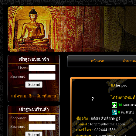
เข้าสู่ระบบสมาชิก
หน้าแรก
ตำนานพ
User :
Password :
ID
tor.prc
สมัครสมาชิก
|
ลืมรหัสผ่าน
ได้รับคำติชมท
30
คะแน
เข้าสู่ระบบร้านค้า
0
คะแนน
Shopuser :
ชื่อจริง
: อดิศร สิทธิราษฎร์
E-mail
: tor.prc@hotmail.com
Password :
เบอร์โทร
: 0824441556