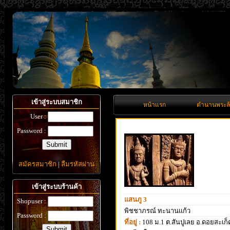
เข้าสู่ระบบสมาชิก
หน้าแรก
ตำนานพระล
User :
Password :
สมัครสมาชิก
|
ลืมรหัสผ่าน
เข้าสู่ระบบร้านค้า
แสนภู 3
Shopuser :
พิชชาภรณ์ ทะนานเเก้ว
Password :
ที่อยู่ :
108 ม.1 ต.สันปูเลย อ.ดอยสะเก็