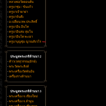
-
หลวงพ่อวัดดอนตัน
-
ครูบาชุ่ม / ขันแก้ว
-
ครูบาเจ้าผาผ่า
-
ครูบาจันต๊ะ
-
อ.เปลี่ยน/ลพ.ประสิทธิ์
-
ครูบาอิน อินโท
-
ครูบาอินสม สุมโน
-
ครูบาอินโต พะเยา
-
ครูบาบุญชุ่ม ญาณสังวโร
ประมูลพระเกจิล้านนา 2
-
ท้าวเวสสุวรรณ(ยักษ์)
-
พระวัดพระสิงห์
-
พระเครื่องวัดพันอ้น
-
เครื่องรางล้านนา
ประมูลพระเกจิล้านนา 3
-
พระเครื่อง จ.เชียงใหม่
-
พระเครื่อง จ.ลำพูน