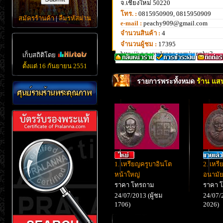
จ.เชียงใหม่ 50220
โทร. :
0815950909, 0815950909
สมัครร้านค้า
|
ลืมรหัสผ่าน
e-mail :
peachy909@gmail.com
จำนวนสินค้า :
4
จำนวนผู้ชม :
17395
http://www.pralanna.com/sanphu3
เก็บสถิติโดย
ตั้งแต่ 16 กันยายน 2551
รายการพระทั้งหมด
ร้าน แสน
1. เหรียญครูบาอินโต
2. เหร
หน้าใหญ่
อนามัย
ราคา โทรถาม
ราคา 
24/07/2013 (ผู้ชม
24/07/2
1706)
2026)