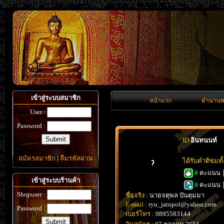
เข้าสู่ระบบสมาชิก
หน้าแรก
ตำนานพ
User :
Password :
ID
อินทนนท์
สมัครสมาชิก
|
ลืมรหัสผ่าน
ได้รับคำติชมท
0
คะแนน
เข้าสู่ระบบร้านค้า
0
คะแนน
Shopuser :
ชื่อจริง
: นายจตุพล ปันตุมมา
E-mail
: ryu_jatupol@yahoo.com
Password :
เบอร์โทร
: 0895583144