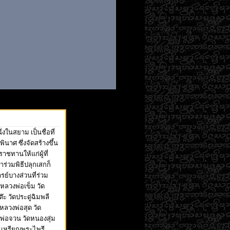
นสยาม เป็นชื่อที่
นาศ ซึ่งจัดสร้างขึ้น
าชทานให้แก่ผู้ที่
าร่วมพิธีปลุกเสกก็
์บางส่วนที่ร่วม
หลวงพ่อเข็ม วัด
๊ะ วัดประดู่ฉิมพลี
 หลวงพ่อสุด วัด
่อจวน วัดหนองสุ่ม
 เหรียญพระไพรี