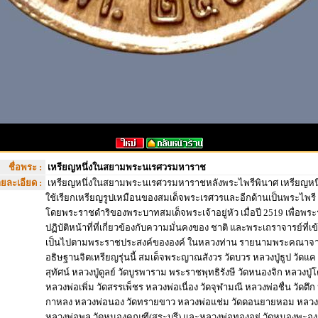
ชื่อพระ :
เหรียญหนึ่งในสยามพระนเรศวรมหาราช
ยละเอียด :
เหรียญหนึ่งในสยามพระนเรศวรมหาราชหลังพระไพรีพินาศ เหรียญหนึ่งใ
ใช้เรียกเหรียญรูปเหมือนของสมเด็จพระเรศวรและอีกด้านเป็นพระไพรี พิ
โดยพระราชดำริของพระบาทสมเด็จพระเจ้าอยู่หัว เมื่อปี 2519 เพื่อพระร
ปฏิบัติหน้าที่ที่เกี่ยวข้องกับความมั่นคงของ ชาติ และพระเถราจารย์ที่เข้
เป็นไปตามพระราชประสงค์ขององค์ ในหลวงท่าน รายนามพระคณาจารย
อธิษฐานจิตเหรียญรุ่นนี้ สมเด็จพระญาณสังวร วัดบวร หลวงปู่ธูป วัดแค 
สุทัศน์ หลวงปู่ดูลย์ วัดบูรพาราม พระราชพุทธิรังษี วัดหนองจิก หลวงปู่โต
หลวงพ่อเพิ่ม วัดสรรเพ็ชร หลวงพ่อเนื่อง วัดจุฬามณี หลวงพ่อชื่น วัดตึก
กาหลง หลวงพ่อนอง วัดทรายขาว หลวงพ่อแช่ม วัดดอนยายหอม หลวงพ
หลวงพ่อพล วัดหนองคณฑี(สระบุรี) และหลวงพ่อทองอยู่ วัดหนองพะอง