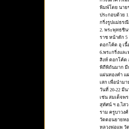
กริ่งนเรศวรเม
พิมพ์โดย นายช่
ประกอบด้วย 1
กริ่งรูปแม่ธร
2. พระพุทธชินร
ราช หน้าตัก 5 น
ตอกโค้ด อุ เนื
6.พระกริ่งและ
สิงห์ ตอกโค้ด 
พิถีพิถันมาก 
แผ่นทองคำ แผ่
เสก เพื่อนำมา
วันที่ 20-22 ม
เช่น สมเด็จพ
สุทัศน์ ฯ อ.ไ
ราม ครูบาวงศ์
วัดดอนยายหอม 
หลวงพ่อแพ วัดพ