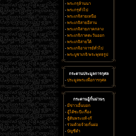
-
พระกรุล้านนา
-
พระกรุทั่วไป
-
พระเกจิสายเหนือ
-
พระเกจิสายอีสาน
-
พระเกจิสายภาคกลาง
-
พระเกจิภาคตะวันออก
-
พระเกจิสายใต้
-
พระเกจิอาจารย์ทั่วไป
-
พระบูชาเกจิ/พระพุทธรูป
กระดานประมูลการกุศล
-
ประมูลพระเพื่อการกุศล
กระดานอู้กั๋นม่วนๆ
-
มีข่าวเอิ้นบอก
-
อู้ได้ซะป๊ะเรื่อง
-
ฮู้ตันพระแท้-เก๊
-
ร่วมด้วยจ้วยกั๋นผ่อ
-
บัญชีดำ