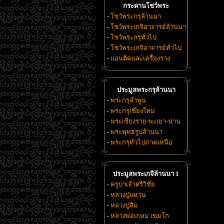
กระดานโชว์พระ
-
โชว์พระกรุล้านนา
-
โชว์พระเกจิอาจารย์ล้านนา
-
โชว์พระกรุทั่วไป
-
โชว์พระเกจิอาจารย์ทั่วไป
-
แอนติคและเครื่องราง
ประมูลพระกรุล้านนา
-
พระกรุลำพูน
-
พระกรุเชียงใหม่
-
พระเชียงราย-พะเยา-น่าน
-
พระพุทธรูปล้านนา
-
พระกรุทั่วไปภาคเหนือ
ประมูลพระเกจิล้านนา 1
-
ครูบาเจ้าศรีวิชัย
-
หลวงปู่แหวน
-
หลวงปู่สิม
-
หลวงพ่อเกษม เขมโก