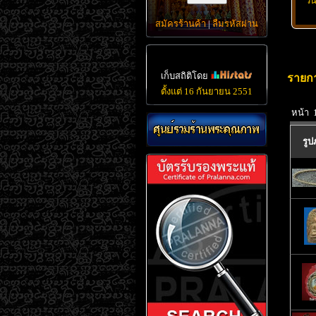
วั
สมัครร้านค้า
|
ลืมรหัสผ่าน
เก็บสถิติโดย
รายกา
ตั้งแต่ 16 กันยายน 2551
หน้า 
รู