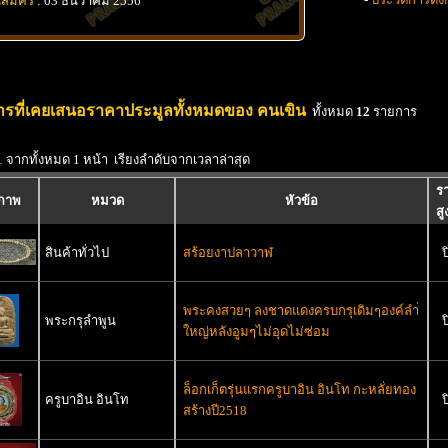
นสมัคร
: 03 ธันวาคม 2556
รที่เคยเสนอราคาประมูลทั้งหมดของ คนเขิน
ทั้งหมด
12
รายการ
1 จากทั้งหมด 1 หน้า เรียงลำดับจากเวลาล่าสุด
ร
ปภาพ
หมวด
หัวข้อ
สู
สินค้าทั่วไป
สร้อยงาปลาวาฬ
ป
พระคงสวยๆ ลงชาดแดงครบกรุเดิมๆองค์ลำ่
พระกรุลำพูน
ป
ใหญ่หลังอูมๆไม่อุดไม่ซ่อม
ล็อกเก็ตรุ่นแรกครูบาอิน อินโท กะหลั่ยทอง
ครูบาอิน อินโท
ป
สร้างปี2518