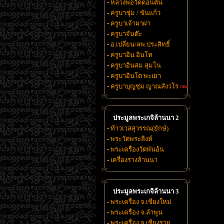
-
หลวงพ่อวัดดอนตัน
-
ครูบาชุ่ม / ขันแก้ว
-
ครูบาเจ้าผาผ่า
-
ครูบาจันต๊ะ
-
อ.เปลี่ยน/ลพ.ประสิทธิ์
-
ครูบาอิน อินโท
-
ครูบาอินสม สุมโน
-
ครูบาอินโต พะเยา
-
ครูบาบุญชุ่ม ญาณสังวโร
ประมูลพระเกจิล้านนา 2
-
ท้าวเวสสุวรรณ(ยักษ์)
-
พระวัดพระสิงห์
-
พระเครื่องวัดพันอ้น
-
เครื่องรางล้านนา
ประมูลพระเกจิล้านนา 3
-
พระเครื่อง จ.เชียงใหม่
-
พระเครื่อง จ.ลำพูน
-
พระเครื่อง จ.เชียงราย