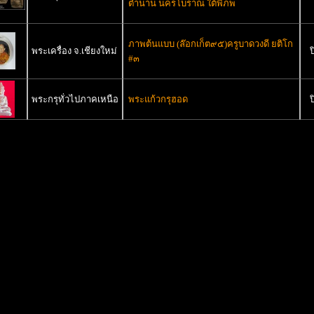
ตำนาน นครโบราณ ใต้พิภพ
ภาพต้นแบบ (ล๊อกเก็ต๙๕)ครูบาดวงดี ยติโก
พระเครื่อง จ.เชียงใหม่
ป
#๓
พระกรุทั่วไปภาคเหนือ
พระแก้วกรุฮอด
ป