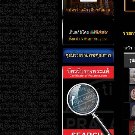
วั
สมัครร้านค้า
|
ลืมรหัสผ่าน
เก็บสถิติโดย
รายกา
ตั้งแต่ 16 กันยายน 2551
หน้า 
รู