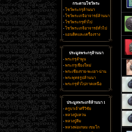
กระดานโชว์พระ
-
โชว์พระกรุล้านนา
-
โชว์พระเกจิอาจารย์ล้านนา
-
โชว์พระกรุทั่วไป
-
โชว์พระเกจิอาจารย์ทั่วไป
-
แอนติคและเครื่องราง
ประมูลพระกรุล้านนา
-
พระกรุลำพูน
-
พระกรุเชียงใหม่
-
พระเชียงราย-พะเยา-น่าน
-
พระพุทธรูปล้านนา
-
พระกรุทั่วไปภาคเหนือ
ประมูลพระเกจิล้านนา 1
-
ครูบาเจ้าศรีวิชัย
-
หลวงปู่แหวน
-
หลวงปู่สิม
-
หลวงพ่อเกษม เขมโก