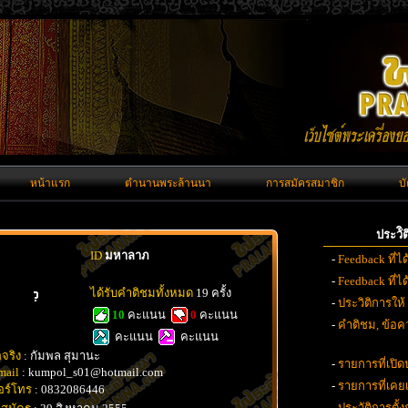
หน้าแรก
ตำนานพระล้านนา
การสมัครสมาชิก
บ
ประวั
ID
มหาลาภ
-
Feedback ที่ไ
-
Feedback ที่
ได้รับคำติชมทั้งหมด
19 ครั้ง
-
ประวิติการให้
10
คะแนน
0
คะแนน
-
คำติชม, ข้อคว
คะแนน
คะแนน
อจริง
: กัมพล สุมานะ
-
รายการที่เปิด
mail
: kumpol_s01@hotmail.com
-
รายการที่เค
อร์โทร
: 0832086446
-
ประวัติการตั้