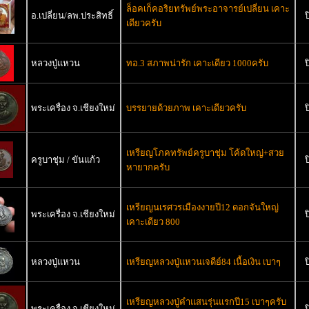
ล็อคเก็คอริยทรัพย์พระอาจารย์เปลี่ยน เคาะ
อ.เปลี่ยน/ลพ.ประสิทธิ์
ป
เดียวครับ
หลวงปู่แหวน
ทอ.3 สภาพน่ารัก เคาะเดียว 1000ครับ
ป
พระเครื่อง จ.เชียงใหม่
บรรยายด้วยภาพ เคาะเดียวครับ
ป
เหรียญโภคทรัพย์ครูบาชุ่ม โค้ดใหญ่+สวย
ครูบาชุ่ม / ขันแก้ว
ป
หายากครับ
เหรียญนเรศวรเมืองงายปี12 ดอกจันใหญ่
พระเครื่อง จ.เชียงใหม่
ป
เคาะเดียว 800
หลวงปู่แหวน
เหรียญหลวงปู่แหวนเจดีย์84 เนื้อเงิน เบาๆ
ป
เหรียญหลวงปู่คำแสนรุ่นแรกปี15 เบาๆครับ
พระเครื่อง จ.เชียงใหม่
ป