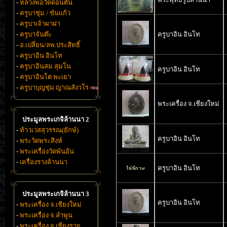
-
หลวงพ่อวัดดอนตัน
-
ครูบาชุ่ม / ขันแก้ว
-
ครูบาเจ้าผาผ่า
-
ครูบาจันต๊ะ
ครูบาอิน อินโท
-
อ.เปลี่ยน/ลพ.ประสิทธิ์
-
ครูบาอิน อินโท
-
ครูบาอินสม สุมโน
ครูบาอิน อินโท
-
ครูบาอินโต พะเยา
-
ครูบาบุญชุ่ม ญาณสังวโร
พระเครื่อง จ.เชียงใหม่
ประมูลพระเกจิล้านนา 2
-
ท้าวเวสสุวรรณ(ยักษ์)
ครูบาอิน อินโท
-
พระวัดพระสิงห์
-
พระเครื่องวัดพันอ้น
-
เครื่องรางล้านนา
ครูบาอิน อินโท
ประมูลพระเกจิล้านนา 3
ครูบาอิน อินโท
-
พระเครื่อง จ.เชียงใหม่
-
พระเครื่อง จ.ลำพูน
-
พระเครื่อง จ.เชียงราย