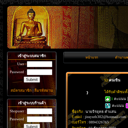
เข้าสู่ระบบสมาชิก
หน้าแรก
ตำนานพ
User :
Password :
ID
คนเขิน
สมัครสมาชิก
|
ลืมรหัสผ่าน
ได้รับคำติชมท
1
คะแนน
เข้าสู่ระบบร้านค้า
คะแนน
Shopuser :
ชื่อจริง
: นายจิรยุทธ คำแสน
E-mail
: jirayuth302@hotmail.com
Password :
เบอร์โทร
: 0894326765