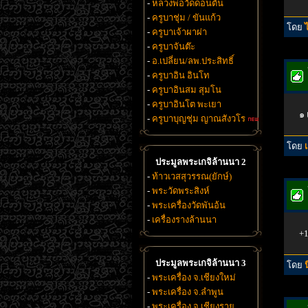
-
หลวงพ่อวัดดอนตัน
-
ครูบาชุ่ม / ขันแก้ว
โดย
-
ครูบาเจ้าผาผ่า
-
ครูบาจันต๊ะ
-
อ.เปลี่ยน/ลพ.ประสิทธิ์
-
ครูบาอิน อินโท
-
ครูบาอินสม สุมโน
-
ครูบาอินโต พะเยา
๑ 
-
ครูบาบุญชุ่ม ญาณสังวโร
โดย
ประมูลพระเกจิล้านนา 2
-
ท้าวเวสสุวรรณ(ยักษ์)
-
พระวัดพระสิงห์
-
พระเครื่องวัดพันอ้น
-
เครื่องรางล้านนา
+1
ประมูลพระเกจิล้านนา 3
โดย
-
พระเครื่อง จ.เชียงใหม่
-
พระเครื่อง จ.ลำพูน
-
พระเครื่อง จ.เชียงราย