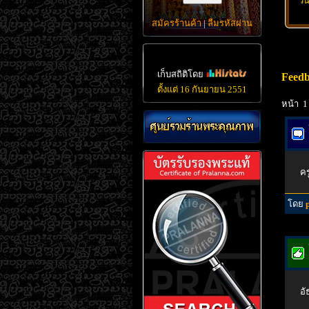
วั
สมัครร้านค้า
|
ลืมรหัสผ่าน
เก็บสถิติโดย
Feed
ตั้งแต่ 16 กันยายน 2551
หน้า 1
คร
โดย
อั