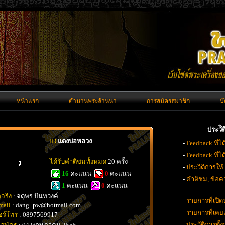
หน้าแรก
ตำนานพระล้านนา
การสมัครสมาชิก
บ
ประวั
ID
แดงบ่อหลวง
-
Feedback ที่ไ
-
Feedback ที่
ได้รับคำติชมทั้งหมด
20 ครั้ง
-
ประวิติการให้
16
คะแนน
0
คะแนน
-
คำติชม, ข้อคว
1
คะแนน
0
คะแนน
อจริง
: จตุพร ปันทวงค์
-
รายการที่เปิด
mail
: dang_pw@hotmail.com
-
รายการที่เค
อร์โทร
: 0897569917
-
ประวัติการตั้