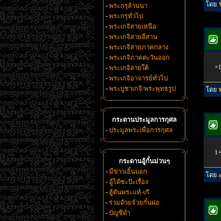
โดย
-
พระกรุล้านนา
-
พระกรุทั่วไป
-
พระเกจิสายเหนือ
-
พระเกจิสายอีสาน
-
พระเกจิสายภาคกลาง
-
พระเกจิภาคตะวันออก
+1
-
พระเกจิสายใต้
-
พระเกจิอาจารย์ทั่วไป
-
พระบูชาเกจิ/พระพุทธรูป
โดย
ท
กระดานประมูลการกุศล
-
ประมูลพระเพื่อการกุศล
1+
กระดานอู้กั๋นม่วนๆ
-
มีข่าวเอิ้นบอก
โดย
-
อู้ได้ซะป๊ะเรื่อง
-
ฮู้ตันพระแท้-เก๊
-
ร่วมด้วยจ้วยกั๋นผ่อ
-
บัญชีดำ