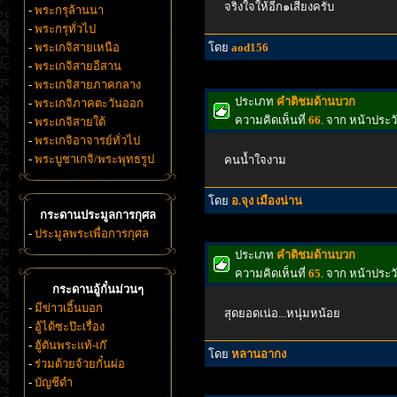
จริงใจให้อีก๑เสียงครับ
-
พระกรุล้านนา
-
พระกรุทั่วไป
-
พระเกจิสายเหนือ
โดย
aod156
-
พระเกจิสายอีสาน
-
พระเกจิสายภาคกลาง
ประเภท
คำติชมด้านบวก
-
พระเกจิภาคตะวันออก
ความคิดเห็นที่
66
. จาก หน้าประ
-
พระเกจิสายใต้
-
พระเกจิอาจารย์ทั่วไป
-
พระบูชาเกจิ/พระพุทธรูป
คนน้ำใจงาม
โดย
อ.จุง เมืองน่าน
กระดานประมูลการกุศล
-
ประมูลพระเพื่อการกุศล
ประเภท
คำติชมด้านบวก
ความคิดเห็นที่
65
. จาก หน้าประ
กระดานอู้กั๋นม่วนๆ
-
มีข่าวเอิ้นบอก
สุดยอดเน่อ...หนุ่มหน้อย
-
อู้ได้ซะป๊ะเรื่อง
-
ฮู้ตันพระแท้-เก๊
โดย
หลานอากง
-
ร่วมด้วยจ้วยกั๋นผ่อ
-
บัญชีดำ