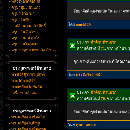
-
หลวงพ่อวัดดอนตัน
-
ครูบาชุ่ม / ขันแก้ว
อัธยาศัยดี คุยง่ายเป็นกันเอง ราค
-
ครูบาเจ้าผาผ่า
-
ครูบาจันต๊ะ
โดย
touch029
-
อ.เปลี่ยน/ลพ.ประสิทธิ์
-
ครูบาอิน อินโท
-
ครูบาอินสม สุมโน
ประเภท
คำติชมด้านบวก
-
ครูบาอินโต พะเยา
ความคิดเห็นที่
71
. จาก หน้าประ
-
ครูบาบุญชุ่ม ญาณสังวโร
คุณภาพคับแก้ว เล่นพระดีมีคุณภาพ ซ
ประมูลพระเกจิล้านนา 2
-
ท้าวเวสสุวรรณ(ยักษ์)
โดย
พระสังกัจจายน์
-
พระวัดพระสิงห์
-
พระเครื่องวัดพันอ้น
ประเภท
คำติชมด้านบวก
-
เครื่องรางล้านนา
ความคิดเห็นที่
70
. จาก หน้าประ
ประมูลพระเกจิล้านนา 3
อัธยาศัยดี คุยง่ายเป็นกันเอง พระสวย ย
-
พระเครื่อง จ.เชียงใหม่
-
พระเครื่อง จ.ลำพูน
โดย
ทูนกาดหลวง
-
พระเครื่อง จ.เชียงราย