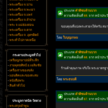
-
พระเครื่อง จ.น่าน
-
พระเครื่อง จ.พะเยา
ประเภท
คำติชมด้านบวก
-
พระเครื่อง จ.แพร่
ความคิดเห็นที่
69
. จาก หน้าประ
-
พระเครื่อง จ.ลำปาง
-
พระ จ.แม่ฮ่องสอน
ขอบคุณที่แบ่งพระสวยๆให้ครับ สม
-
พระเครื่อง จ.ตาก
-
พระเครื่อง จ .อุตรดิตถ์
โดย
ใบบุญเกษม
-
พระทั่วไปภาคเหนือ
ประเภท
คำติชมด้านบวก
กระดานประมูลทั่วไป
ความคิดเห็นที่
68
. จาก หน้าประ
-
เหรียญกษาปณ์ที่ระลึก
-
งานพุทธศิลป์ อ.เฉลิมชัย
ร้านค้าคุณภาพ จริงใจ พระมาตรฐ
-
เครื่องรางของขลัง
-
แอนติคและของสะสม
โดย
พระธนบดี
-
หนังสือพระ
-
สินค้าทั่วไป
ประเภท
คำติชมด้านบวก
ความคิดเห็นที่
67
. จาก หน้าประ
ประมูลกาดนัด-วัดดวง
-
พระสกุลลำพูน