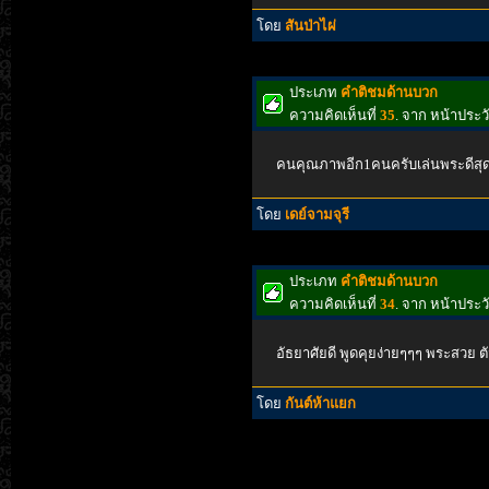
โดย
สันป่าไผ่
ประเภท
คำติชมด้านบวก
ความคิดเห็นที่
35
. จาก หน้าประ
คนคุณภาพอีก1คนครับเล่นพระดีสุ
โดย
เดย์จามจุรี
ประเภท
คำติชมด้านบวก
ความคิดเห็นที่
34
. จาก หน้าประ
อัธยาศัยดี พูดคุยง่ายๆๆๆ พระสวย ตั
โดย
กันต์ห้าแยก