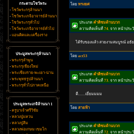
กระดานโชว์พระ
โดย
ทรงยศ
-
โชว์พระกรุล้านนา
-
โชว์พระเกจิอาจารย์ล้านนา
-
โชว์พระกรุทั่วไป
ประเภท
คำติชมด้านบวก
-
โชว์พระเกจิอาจารย์ทั่วไป
ความคิดเห็นที่
74
. จาก หน้าประ
-
แอนติคและเครื่องราง
ได้รับของแล้ว สวยงามสมบูรณ์ อธัยา
ประมูลพระกรุล้านนา
โดย
act53
-
พระกรุลำพูน
-
พระกรุเชียงใหม่
-
พระเชียงราย-พะเยา-น่าน
ประเภท
คำติชมด้านบวก
-
พระพุทธรูปล้านนา
ความคิดเห็นที่
73
. จาก หน้าประ
-
พระกรุทั่วไปภาคเหนือ
ดี........เยี่ยมมมม
ประมูลพระเกจิล้านนา 1
โดย
สายฟ้า
-
ครูบาเจ้าศรีวิชัย
-
หลวงปู่แหวน
-
หลวงปู่สิม
ประเภท
คำติชมด้านบวก
-
หลวงพ่อเกษม เขมโก
ความคิดเห็นที่
72
. จาก หน้าประ