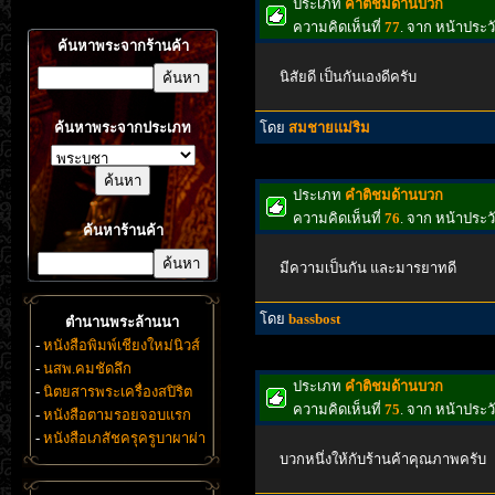
ประเภท
คำติชมด้านบวก
ความคิดเห็นที่
77
. จาก หน้าประ
ค้นหาพระจากร้านค้า
นิสัยดี เป็นกันเองดีครับ
ค้นหาพระจากประเภท
โดย
สมชายแม่ริม
ประเภท
คำติชมด้านบวก
ความคิดเห็นที่
76
. จาก หน้าประ
ค้นหาร้านค้า
มีความเป็นกัน และมารยาทดี
โดย
bassbost
ตำนานพระล้านนา
-
หนังสือพิมพ์เชียงใหม่นิวส์
-
นสพ.คมชัดลึก
ประเภท
คำติชมด้านบวก
-
นิตยสารพระเครื่องสปิริต
ความคิดเห็นที่
75
. จาก หน้าประ
-
หนังสือตามรอยจอบแรก
-
หนังสือเภสัชครุครูบาผาผ่า
บวกหนึ่งให้กับร้านค้าคุณภาพครับ