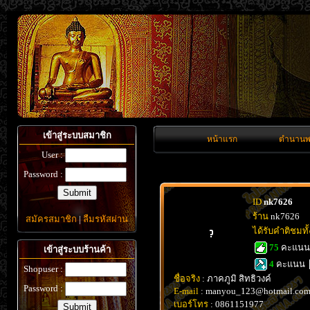
เข้าสู่ระบบสมาชิก
หน้าแรก
ตำนานพ
User :
Password :
ID
nk7626
ร้าน
nk7626
สมัครสมาชิก
|
ลืมรหัสผ่าน
ได้รับคำติชมท
75
คะแน
เข้าสู่ระบบร้านค้า
4
คะแนน
Shopuser :
ชื่อจริง
: ภาคภูมิ สิทธิวงค์
Password :
E-mail
: manyou_123@hotmail.co
เบอร์โทร
: 0861151977