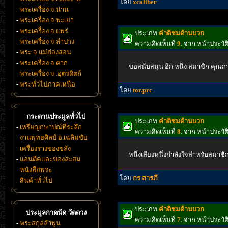
โดย
xcaliber
-
พระเครื่อง จ.น่าน
-
พระเครื่อง จ.พะเยา
-
พระเครื่อง จ.แพร่
ประเภท
คำติชมด้านบวก
-
พระเครื่อง จ.ลำปาง
ความคิดเห็นที่
9
. จาก หน้าประวั
-
พระ จ.แม่ฮ่องสอน
-
พระเครื่อง จ.ตาก
ขอสนับสนุน อีก หนึ่ง สมาชิก คุณภาพ
-
พระเครื่อง จ .อุตรดิตถ์
-
พระทั่วไปภาคเหนือ
โดย
tor.prc
กระดานประมูลทั่วไป
ประเภท
คำติชมด้านบวก
-
เหรียญกษาปณ์ที่ระลึก
ความคิดเห็นที่
8
. จาก หน้าประวั
-
งานพุทธศิลป์ อ.เฉลิมชัย
-
เครื่องรางของขลัง
หนึ่งเสียงหนึ่งกำลังใจสำหรับสมาช
-
แอนติคและของสะสม
-
หนังสือพระ
โดย
กร สารภี
-
สินค้าทั่วไป
ประเภท
คำติชมด้านบวก
ประมูลกาดนัด-วัดดวง
ความคิดเห็นที่
7
. จาก หน้าประวั
-
พระสกุลลำพูน