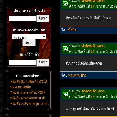
ประเภท
คำติชมด้านบวก
ความคิดเห็นที่
17
. จาก หน้าประว
ค้นหาพระจากร้านค้า
อีกหนึ่งเสียงสำหรับชื่อนี้ครับผม
ค้นหาพระจากประเภท
โดย
น้ำปิง
ประเภท
คำติชมด้านบวก
ความคิดเห็นที่
16
. จาก หน้าประว
ค้นหาร้านค้า
เป็นกําลังใจอีก1เสียงครับ
โดย
พระล่ามช้าง
ตำนานพระล้านนา
-
หนังสือพิมพ์เชียงใหม่นิวส์
-
นสพ.คมชัดลึก
ประเภท
คำติชมด้านบวก
-
นิตยสารพระเครื่องสปิริต
ความคิดเห็นที่
15
. จาก หน้าประว
-
หนังสือตามรอยจอบแรก
-
หนังสือเภสัชครุครูบาผาผ่า
มาตรฐานดี อัธยาศัยเยี่ยม ครับ +1