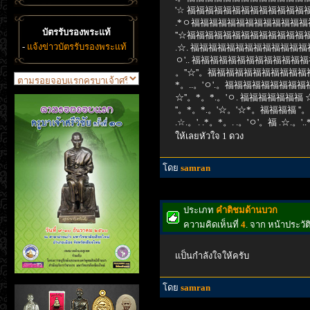
'☆ 福福福福福福福福福福福福福福
.*ㅇ福福福福福福福福福福福福福
บัตรรับรองพระแท้
''☆福福福福福福福福福福福福福福
-
แจ้งข่าวบัตรรับรองพระแท้
.☆. 福福福福福福福福福福福福福
ㅇ'.. 福福福福福福福福福福福福福
。''☆''。福福福福福福福福福福福福
*。..。'ㅇ'.。福福福福福福福福福福福
☆''。*。*.。'ㅇ. 福福福福福福福 ☆'
''。*。*.。'☆。'☆*。福福福福 ''
.☆.。'. .*。*。. .。'ㅇ'。福 .☆.。'.
ให้เลยหัวใจ 1 ดวง
โดย
samran
ประเภท
คำติชมด้านบวก
ความคิดเห็นที่
4
. จาก หน้าประวั
เเป็นกำลังใจให้ครับ
โดย
samran