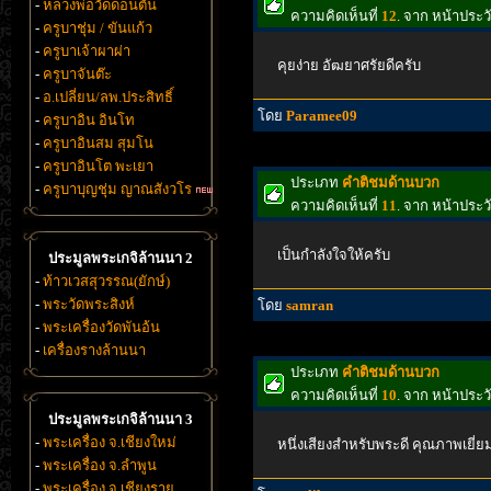
-
หลวงพ่อวัดดอนตัน
ความคิดเห็นที่
12
. จาก หน้าประว
-
ครูบาชุ่ม / ขันแก้ว
-
ครูบาเจ้าผาผ่า
คุยง่าย อัฒยาศรัยดีครับ
-
ครูบาจันต๊ะ
-
อ.เปลี่ยน/ลพ.ประสิทธิ์
โดย
Paramee09
-
ครูบาอิน อินโท
-
ครูบาอินสม สุมโน
-
ครูบาอินโต พะเยา
ประเภท
คำติชมด้านบวก
-
ครูบาบุญชุ่ม ญาณสังวโร
ความคิดเห็นที่
11
. จาก หน้าประว
เป็นกำลังใจให้ครับ
ประมูลพระเกจิล้านนา 2
-
ท้าวเวสสุวรรณ(ยักษ์)
-
พระวัดพระสิงห์
โดย
samran
-
พระเครื่องวัดพันอ้น
-
เครื่องรางล้านนา
ประเภท
คำติชมด้านบวก
ความคิดเห็นที่
10
. จาก หน้าประว
ประมูลพระเกจิล้านนา 3
-
พระเครื่อง จ.เชียงใหม่
หนึ่งเสียงสำหรับพระดี คุณภาพเยี่ย
-
พระเครื่อง จ.ลำพูน
-
พระเครื่อง จ.เชียงราย