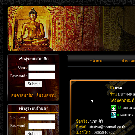
เข้าสู่ระบบสมาชิก
หน้าแรก
ตำนานพ
User :
Password :
ID
tran
ร้าน
มหามงคล
สมัครสมาชิก
|
ลืมรหัสผ่าน
ได้รับคำติชมท
18
คะแน
เข้าสู่ระบบร้านค้า
0
คะแนน
Shopuser :
ชื่อจริง
: นาท ศิริ
Password :
E-mail
: sitsiva@hotmail.co.th
เบอร์โทร
: 0865840762