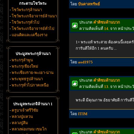
กระดานโชว์พระ
โดย
บันดาลทรัพย์
-
โชว์พระกรุล้านนา
-
โชว์พระเกจิอาจารย์ล้านนา
-
โชว์พระกรุทั่วไป
ประเภท
คำติชมด้านบวก
-
โชว์พระเกจิอาจารย์ทั่วไป
ความคิดเห็นที่
14
. จาก หน้าประว
-
แอนติคและเครื่องราง
1+ พระแท้ พระสวย ต้องคนนี้เลยครับ
การันตีให้อีก 1 คนครับ ...
ประมูลพระกรุล้านนา
-
พระกรุลำพูน
โดย
aod1975
-
พระกรุเชียงใหม่
-
พระเชียงราย-พะเยา-น่าน
-
พระพุทธรูปล้านนา
ประเภท
คำติชมด้านบวก
-
พระกรุทั่วไปภาคเหนือ
ความคิดเห็นที่
13
. จาก หน้าประว
พระดี มีคุณภาพ อัธยาศัยดี การันตี
ประมูลพระเกจิล้านนา 1
-
ครูบาเจ้าศรีวิชัย
โดย
ITIM
-
หลวงปู่แหวน
-
หลวงปู่สิม
-
หลวงพ่อเกษม เขมโก
ประเภท
คำติชมด้านบวก