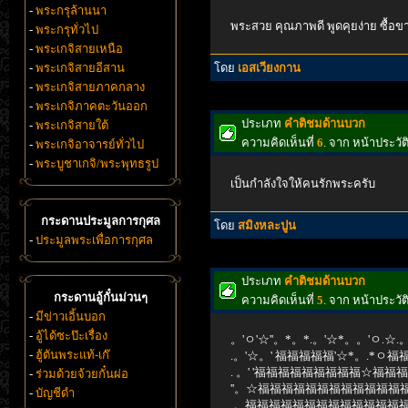
-
พระกรุล้านนา
พระสวย คุณภาพดี พูดคุยง่าย ซื้อขา
-
พระกรุทั่วไป
-
พระเกจิสายเหนือ
-
พระเกจิสายอีสาน
โดย
เอสเวียงกาน
-
พระเกจิสายภาคกลาง
-
พระเกจิภาคตะวันออก
ประเภท
คำติชมด้านบวก
-
พระเกจิสายใต้
ความคิดเห็นที่
6
. จาก หน้าประวั
-
พระเกจิอาจารย์ทั่วไป
-
พระบูชาเกจิ/พระพุทธรูป
เป็นกำลังใจให้คนรักพระครับ
กระดานประมูลการกุศล
โดย
สมิงหละปูน
-
ประมูลพระเพื่อการกุศล
ประเภท
คำติชมด้านบวก
กระดานอู้กั๋นม่วนๆ
ความคิดเห็นที่
5
. จาก หน้าประวั
-
มีข่าวเอิ้นบอก
-
อู้ได้ซะป๊ะเรื่อง
。'ㅇ'☆''。*。*.。'☆*。。'ㅇ.☆.。'
-
ฮู้ตันพระแท้-เก๊
.。'☆。' 福福福福福'☆*。.*ㅇ福福
. 。' '福福福福福福福福福☆福福福福
-
ร่วมด้วยจ้วยกั๋นผ่อ
''。☆福福福福福福福福福福福福福
-
บัญชีดำ
.。福福福福福福福福福福福福福福