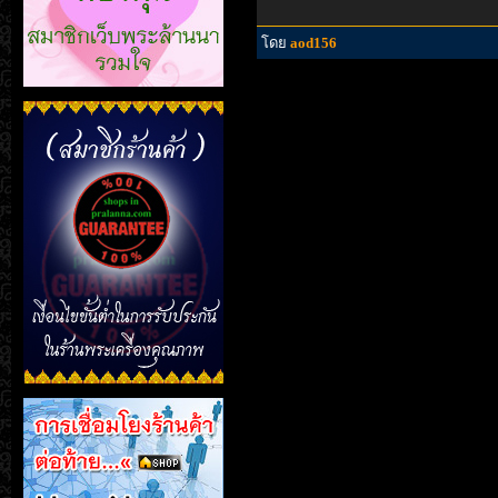
โดย
aod156