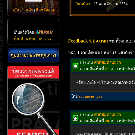
วันสมัคร
: 25 พฤษจิกายน 2554
สมัครร้านค้า
|
ลืมรหัสผ่าน
เก็บสถิติโดย
ตั้งแต่ 16 กันยายน 2551
Feedback ของ tran
รวมทั้งหมด 21 
หน้า 1 จากทั้งหมด 1 หน้า เรียงลำดับจา
ประเภท
คำติชมด้านบวก
ความคิดเห็นที่
21
. จาก หน้าประว
+อีก1แรงใจ +1ร้านพระคุณภาพครั
โดย
roonayut_pra
ประเภท
คำติชมด้านบวก
ความคิดเห็นที่
20
. จาก หน้าประว
พระสวย คุยง่าย เป็นกันเองครับ 1 ส