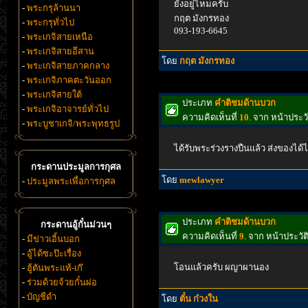
ยังอยู่ไหมครับ
-
พระกรุล้านนา
กฤต มังกรทอง
-
พระกรุทั่วไป
093-193-6645
-
พระเกจิสายเหนือ
-
พระเกจิสายอีสาน
โดย
กฤต มังกรทอง
-
พระเกจิสายภาคกลาง
-
พระเกจิภาคตะวันออก
-
พระเกจิสายใต้
ประเภท
คำติชมด้านบวก
-
พระเกจิอาจารย์ทั่วไป
ความคิดเห็นที่
10
. จาก หน้าประ
-
พระบูชาเกจิ/พระพุทธรูป
ได้รับพระร่วงรางปืนแล้ว ส่งของ
กระดานประมูลการกุศล
โดย
mewlawyer
-
ประมูลพระเพื่อการกุศล
ประเภท
คำติชมด้านบวก
กระดานอู้กั๋นม่วนๆ
ความคิดเห็นที่
9
. จาก หน้าประว
-
มีข่าวเอิ้นบอก
-
อู้ได้ซะป๊ะเรื่อง
โอนแล้วครับ ผญาผานอง
-
ฮู้ตันพระแท้-เก๊
-
ร่วมด้วยจ้วยกั๋นผ่อ
-
บัญชีดำ
โดย
ตั๋น ก๋วงใน