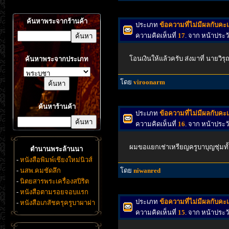
ค้นหาพระจากร้านค้า
ประเภท
ข้อความที่ไม่มีผลกับค
ความคิดเห็นที่
17
. จาก หน้าประ
โอนเงินให้แล้วครับ ส่งมาที่ นายวิ
ค้นหาพระจากประเภท
โดย
viroonarm
ค้นหาร้านค้า
ประเภท
ข้อความที่ไม่มีผลกับค
ความคิดเห็นที่
16
. จาก หน้าประ
ผมขอแยกเช่าเหรียญครูบาบุญชุ่มทั้ง
ตำนานพระล้านนา
-
หนังสือพิมพ์เชียงใหม่นิวส์
-
นสพ.คมชัดลึก
โดย
niwanred
-
นิตยสารพระเครื่องสปิริต
-
หนังสือตามรอยจอบแรก
ประเภท
ข้อความที่ไม่มีผลกับค
-
หนังสือเภสัชครุครูบาผาผ่า
ความคิดเห็นที่
15
. จาก หน้าประ