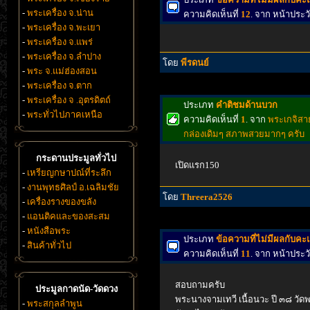
-
พระเครื่อง จ.น่าน
ความคิดเห็นที่
12
. จาก หน้าประ
-
พระเครื่อง จ.พะเยา
-
พระเครื่อง จ.แพร่
-
พระเครื่อง จ.ลำปาง
โดย
พีรดนย์
-
พระ จ.แม่ฮ่องสอน
-
พระเครื่อง จ.ตาก
-
พระเครื่อง จ .อุตรดิตถ์
ประเภท
คำติชมด้านบวก
-
พระทั่วไปภาคเหนือ
ความคิดเห็นที่
1
. จาก
พระเกจิสา
กล่องเดิมๆ สภาพสวยมากๆ ครับ
กระดานประมูลทั่วไป
เปิดแรก150
-
เหรียญกษาปณ์ที่ระลึก
-
งานพุทธศิลป์ อ.เฉลิมชัย
โดย
Threera2526
-
เครื่องรางของขลัง
-
แอนติคและของสะสม
-
หนังสือพระ
ประเภท
ข้อความที่ไม่มีผลกับค
-
สินค้าทั่วไป
ความคิดเห็นที่
11
. จาก หน้าประ
สอบถามครับ
ประมูลกาดนัด-วัดดวง
พระนางจามเทวี เนื้อนวะ ปี ๓๘ วัด
-
พระสกุลลำพูน