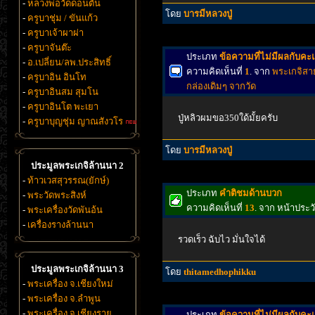
-
หลวงพ่อวัดดอนตัน
โดย
บารมีหลวงปู่
-
ครูบาชุ่ม / ขันแก้ว
-
ครูบาเจ้าผาผ่า
-
ครูบาจันต๊ะ
ประเภท
ข้อความที่ไม่มีผลกับค
-
อ.เปลี่ยน/ลพ.ประสิทธิ์
ความคิดเห็นที่
1
. จาก
พระเกจิสาย
-
ครูบาอิน อินโท
กล่องเดิมๆ จากวัด
-
ครูบาอินสม สุมโน
-
ครูบาอินโต พะเยา
ปู่หลิวผมขอ350ใด้มั้ยครับ
-
ครูบาบุญชุ่ม ญาณสังวโร
โดย
บารมีหลวงปู่
ประมูลพระเกจิล้านนา 2
-
ท้าวเวสสุวรรณ(ยักษ์)
ประเภท
คำติชมด้านบวก
-
พระวัดพระสิงห์
ความคิดเห็นที่
13
. จาก หน้าประ
-
พระเครื่องวัดพันอ้น
-
เครื่องรางล้านนา
รวดเร็ว ฉับไว มั่นใจได้
ประมูลพระเกจิล้านนา 3
โดย
thitamedhophikku
-
พระเครื่อง จ.เชียงใหม่
-
พระเครื่อง จ.ลำพูน
-
พระเครื่อง จ.เชียงราย
ประเภท
ข้อความที่ไม่มีผลกับค