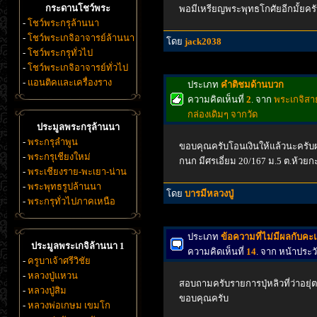
กระดานโชว์พระ
พอมีเหรียญพระพุทธโกศัยอีกมั้ยคร
-
โชว์พระกรุล้านนา
-
โชว์พระเกจิอาจารย์ล้านนา
โดย
jack2038
-
โชว์พระกรุทั่วไป
-
โชว์พระเกจิอาจารย์ทั่วไป
-
แอนติคและเครื่องราง
ประเภท
คำติชมด้านบวก
ความคิดเห็นที่
2
. จาก
พระเกจิสาย
กล่องเดิมๆ จากวัด
ประมูลพระกรุล้านนา
-
พระกรุลำพูน
ขอบคุณครับโอนเงินให้แล้วนะครับผมท
-
พระกรุเชียงใหม่
กนก มีศรเอี่ยม 20/167 ม.5 ต.ห้วยกะ
-
พระเชียงราย-พะเยา-น่าน
-
พระพุทธรูปล้านนา
โดย
บารมีหลวงปู่
-
พระกรุทั่วไปภาคเหนือ
ประเภท
ข้อความที่ไม่มีผลกับค
ประมูลพระเกจิล้านนา 1
ความคิดเห็นที่
14
. จาก หน้าประ
-
ครูบาเจ้าศรีวิชัย
-
หลวงปู่แหวน
สอบถามครับรายการปุ่หลิวที่ว่าอยุ
-
หลวงปู่สิม
ขอบคุณครับ
-
หลวงพ่อเกษม เขมโก