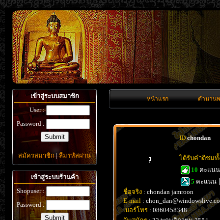
เข้าสู่ระบบสมาชิก
หน้าแรก
ตำนานพ
User :
Password :
ID
chondan
สมัครสมาชิก
|
ลืมรหัสผ่าน
ได้รับคำติชมท
10
คะแน
เข้าสู่ระบบร้านค้า
5
คะแนน
Shopuser :
ชื่อจริง
: chondan jamroon
E-mail
: chon_dan@windowslive.c
Password :
เบอร์โทร
: 0860458348