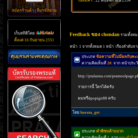
วันสมัคร
: 22 พฤษจิกายน 2554
สมัครร้านค้า
|
ลืมรหัสผ่าน
เก็บสถิติโดย
Feedback ของ chondan
รวมทั้งหม
ตั้งแต่ 16 กันยายน 2551
หน้า 1 จากทั้งหมด 1 หน้า เรียงลำดับจา
ประเภท
ข้อความที่ไม่มีผลกับค
ความคิดเห็นที่
20
. จาก หน้าประ
http://pralanna.com/pramoolpage.
รายการนี้ ใครได้ครับ
ผมหรือpopigit88 ครับ
โดย
barata_get
ประเภท
คำติชมด้านบวก
ความคิดเห็นที่
1
. จาก
พระทั่วไปภ