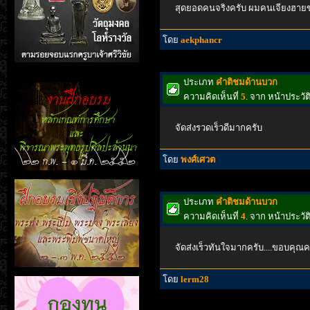
สุดยอดคนจริงครับ ผมคนเจียงฮายข
โดย
aekphancr
ประเภท
คำติชมด้านบวก
ความคิดเห็นที่
5
. จาก หน้าประว
จัดส่งรวดเร็วดีมากครับ
โดย
พงศ์เศวต
ประเภท
คำติชมด้านบวก
ความคิดเห็นที่
4
. จาก หน้าประว
จัดส่งเร็วทันใจมากครับ....ขอบคุณค
โดย
lerm28