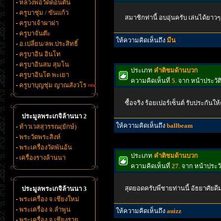
-
หลวงพ่อวัดดอนตัน
-
ครูบาชุ่ม / ขันแก้ว
สมาชิกท่านี้ อบอุ่นครับ เล่นได้ยาว
-
ครูบาเจ้าผาผ่า
-
ครูบาจันต๊ะ
ให้ความคิดเห็นถึง
มีน
-
อ.เปลี่ยน/ลพ.ประสิทธิ์
-
ครูบาอิน อินโท
-
ครูบาอินสม สุมโน
ประเภท
คำติชมด้านบวก
-
ครูบาอินโต พะเยา
ความคิดเห็นที่
5
. จาก หน้าประว
-
ครูบาบุญชุ่ม ญาณสังวโร
ซื้อจริง ร้อยเปอร์เซ็นต์ รับประกันให
ประมูลพระเกจิล้านนา 2
ให้ความคิดเห็นถึง
ballbeam
-
ท้าวเวสสุวรรณ(ยักษ์)
-
พระวัดพระสิงห์
-
พระเครื่องวัดพันอ้น
ประเภท
คำติชมด้านบวก
-
เครื่องรางล้านนา
ความคิดเห็นที่
27
. จาก หน้าประ
สุดยอดครับพี่ชายท่านนี้ อัธยาศัยดี
ประมูลพระเกจิล้านนา 3
-
พระเครื่อง จ.เชียงใหม่
-
พระเครื่อง จ.ลำพูน
ให้ความคิดเห็นถึง
auizz
-
พระเครื่อง จ.เชียงราย