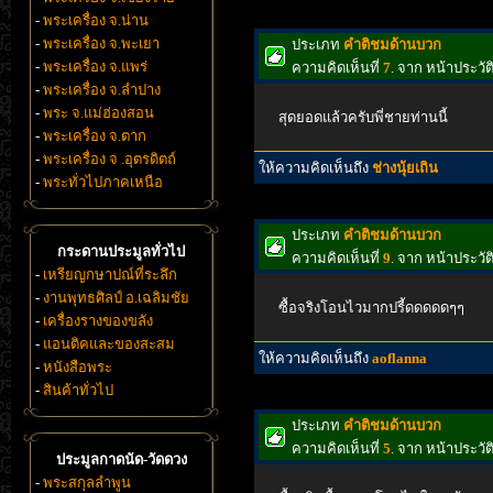
-
พระเครื่อง จ.น่าน
-
พระเครื่อง จ.พะเยา
ประเภท
คำติชมด้านบวก
-
พระเครื่อง จ.แพร่
ความคิดเห็นที่
7
. จาก หน้าประวั
-
พระเครื่อง จ.ลำปาง
-
พระ จ.แม่ฮ่องสอน
สุดยอดแล้วครับพี่ชายท่านนี้
-
พระเครื่อง จ.ตาก
-
พระเครื่อง จ .อุตรดิตถ์
ให้ความคิดเห็นถึง
ช่างนุ้ยเถิน
-
พระทั่วไปภาคเหนือ
ประเภท
คำติชมด้านบวก
กระดานประมูลทั่วไป
ความคิดเห็นที่
9
. จาก หน้าประวั
-
เหรียญกษาปณ์ที่ระลึก
-
งานพุทธศิลป์ อ.เฉลิมชัย
ซื้อจริงโอนไวมากปรี้ดดดดดๆๆ
-
เครื่องรางของขลัง
-
แอนติคและของสะสม
ให้ความคิดเห็นถึง
aoflanna
-
หนังสือพระ
-
สินค้าทั่วไป
ประเภท
คำติชมด้านบวก
ความคิดเห็นที่
5
. จาก หน้าประวั
ประมูลกาดนัด-วัดดวง
-
พระสกุลลำพูน