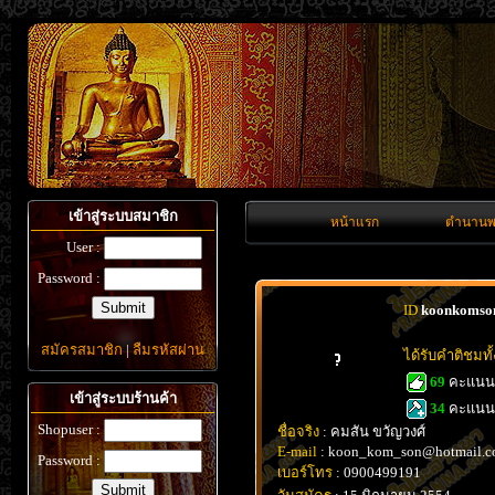
เข้าสู่ระบบสมาชิก
หน้าแรก
ตำนานพ
User :
Password :
ID
koonkomso
สมัครสมาชิก
|
ลืมรหัสผ่าน
ได้รับคำติชมท
69
คะแน
เข้าสู่ระบบร้านค้า
34
คะแน
Shopuser :
ชื่อจริง
: คมสัน ขวัญวงศ์
E-mail
: koon_kom_son@hotmail.
Password :
เบอร์โทร
: 0900499191