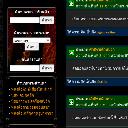
ประเภท
คำติชมด้านบวก
ความคิดเห็นที่
11
. จาก หน้าประว
ค้นหาพระจากร้านค้า
เยี่ยมครับ 1200-ครับพระรอดทองหง่
ให้ความคิดเห็นถึง
tigerreattay
ค้นหาพระจากประเภท
ประเภท
คำติชมด้านบวก
ความคิดเห็นที่
3
. จาก หน้าประวั
ค้นหาร้านค้า
สุดยอดแล้วพี่ชายท่านี้ ผมการันตีใ
ให้ความคิดเห็นถึง
chaidai
ตำนานพระล้านนา
-
หนังสือพิมพ์เชียงใหม่นิวส์
-
นสพ.คมชัดลึก
ประเภท
คำติชมด้านบวก
-
นิตยสารพระเครื่องสปิริต
ความคิดเห็นที่
2
. จาก หน้าประวั
-
หนังสือตามรอยจอบแรก
-
หนังสือเภสัชครุครูบาผาผ่า
สุดยอดครับ สมาชิกท่านนี้ ซื้อจริง