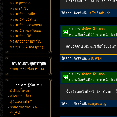
ซื้อจริง ซื้อเยอะ โอนไว ใครๆก้อบอกน
-
พระกรุล้านนา
-
พระกรุทั่วไป
ให้ความคิดเห็นถึง
เอ โฟล์คคันเก่า
-
พระเกจิสายเหนือ
-
พระเกจิสายอีสาน
-
พระเกจิสายภาคกลาง
ประเภท
คำติชมด้านบวก
-
พระเกจิภาคตะวันออก
ความคิดเห็นที่
26
. จาก หน้าประ
-
พระเกจิสายใต้
-
พระเกจิอาจารย์ทั่วไป
สุดยอดครับ BIGWIN ชื่อนี้รับประกัน
-
พระบูชาเกจิ/พระพุทธรูป
ให้ความคิดเห็นถึง
BIGWIN
กระดานประมูลการกุศล
-
ประมูลพระเพื่อการกุศล
ประเภท
คำติชมด้านบวก
ความคิดเห็นที่
47
. จาก หน้าประ
กระดานอู้กั๋นม่วนๆ
-
มีข่าวเอิ้นบอก
ซื้อจริงโอนไวที่สุดในโลก ต้องท่านน
-
อู้ได้ซะป๊ะเรื่อง
-
ฮู้ตันพระแท้-เก๊
ให้ความคิดเห็นถึง
somprasong
-
ร่วมด้วยจ้วยกั๋นผ่อ
-
บัญชีดำ