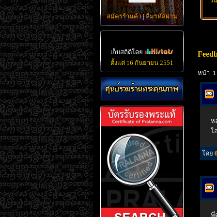
วั
สมัครร้านค้า
|
ลืมรหัสผ่าน
เก็บสถิติโดย
Feedb
ตั้งแต่ 16 กันยายน 2551
หน้า 1
หล
โอ
โดย
พี