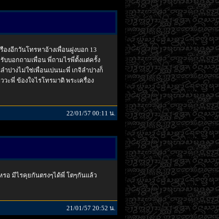
รืองอีกวันโทรหาอ้างเพื่อนฝูงบอก 13
บอกถามเพื่อน พี่ถามไรพี่ตั้งแต่ครั้ง
ำปางไม่ใช่เพื่อนเบ่นนะพี่ เกจิลำปางก็
าววะพี่ ข้องใจไรโทรมาดิ พระเครื่อง
22/01/57 00:11 น.
เหรอ มีไรคุยกันตรงๆได้พี่ โตๆกันแล้ว
21/01/57 20:52 น.