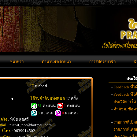
หน้าแรก
ตำนานพระล้านนา
การสมัครสมาชิก
บ
ประวั
ID
tuehod
-
Feedback ที่ไ
-
Feedback ที่
ได้รับคำติชมทั้งหมด
47 ครั้ง
-
ประวิติการให้
31
คะแนน
1
คะแนน
-
คำติชม, ข้อคว
3
คะแนน
0
คะแนน
อจริง
: พิชิต สุขศรี
-
รายการที่เปิด
mail
: pichit_pee@hotmail.com
-
รายการที่เค
อร์โทร
: 0639914502
-
ประวัติการตั้