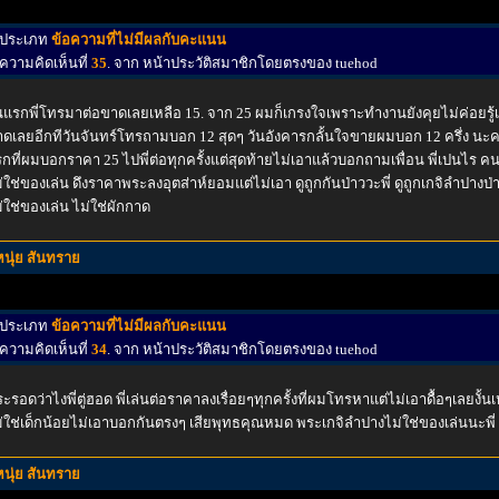
ประเภท
ข้อความที่ไม่มีผลกับคะแนน
ความคิดเห็นที่
35
. จาก หน้าประวัติสมาชิกโดยตรงของ tuehod
นแรกพี่โทรมาต่อขาดเลยเหลือ 15. จาก 25 ผมก็เกรงใจเพราะทำงานยังคุยไม่ค่อยรู้เ
ดเลยอีกทีวันจันทร์โทรถามบอก 12 สุดๆ วันอังคารกลั้นใจขายผมบอก 12 ครึ่ง นะครับ
กที่ผมบอกราคา 25 ไปพี่ต่อทุกครั้งแต่สุดท้ายไม่เอาแล้วบอกถามเพื่อน พี่เปนไร คนล
่ใช่ของเล่น ดึงราคาพระลงอุตส่าห์ยอมแต่ไม่เอา ดูถูกกันป่าววะพี่ ดูถูกเกจิลำปางป่
่ใช่ของเล่น ไม่ใช่ผักกาด
หนุ่ย สันทราย
ประเภท
ข้อความที่ไม่มีผลกับคะแนน
ความคิดเห็นที่
34
. จาก หน้าประวัติสมาชิกโดยตรงของ tuehod
ะรอดว่าไงพี่ตู่ฮอด พี่เล่นต่อราคาลงเรื่อยๆทุกครั้งที่ผมโทรหาแต่ไม่เอาดื้อๆเลยงั้น
่ใช่เด็กน้อยไม่เอาบอกกันตรงๆ เสียพุทธคุณหมด พระเกจิลำปางไม่ใช่ของเล่นนะพี่
หนุ่ย สันทราย