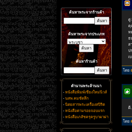
ค้นหาพระจากร้านค้า
ตู
คุ
ห
ค้นหาพระจากประเภท
ธ
ส
ปร
เบ
ค้นหาร้านค้า
โดย
ตำนานพระล้านนา
-
หนังสือพิมพ์เชียงใหม่นิวส์
-
นสพ.คมชัดลึก
-
นิตยสารพระเครื่องสปิริต
ดี
-
หนังสือตามรอยจอบแรก
-
หนังสือเภสัชครุครูบาผาผ่า
โดย