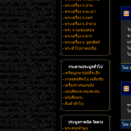
-
พระเครื่อง จ.น่าน
-
พระเครื่อง จ.พะเยา
-
พระเครื่อง จ.แพร่
-
พระเครื่อง จ.ลำปาง
วั
-
พระ จ.แม่ฮ่องสอน
ขา
-
พระเครื่อง จ.ตาก
แร
-
พระเครื่อง จ .อุตรดิตถ์
ไม
-
พระทั่วไปภาคเหนือ
ไม
กระดานประมูลทั่วไป
โดย
-
เหรียญกษาปณ์ที่ระลึก
-
งานพุทธศิลป์ อ.เฉลิมชัย
-
เครื่องรางของขลัง
-
แอนติคและของสะสม
-
หนังสือพระ
-
สินค้าทั่วไป
พร
ไม
ประมูลกาดนัด-วัดดวง
โดย
-
พระสกุลลำพูน