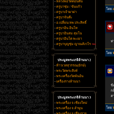
-
หลวงพ่อวัดดอนตัน
-
ครูบาชุ่ม / ขันแก้ว
โดย
-
ครูบาเจ้าผาผ่า
-
ครูบาจันต๊ะ
-
อ.เปลี่ยน/ลพ.ประสิทธิ์
-
ครูบาอิน อินโท
-
ครูบาอินสม สุมโน
-
ครูบาอินโต พะเยา
ห่
-
ครูบาบุญชุ่ม ญาณสังวโร
โดย
ประมูลพระเกจิล้านนา 2
-
ท้าวเวสสุวรรณ(ยักษ์)
-
พระวัดพระสิงห์
-
พระเครื่องวัดพันอ้น
-
เครื่องรางล้านนา
ข้
กล
สา
ประมูลพระเกจิล้านนา 3
-
พระเครื่อง จ.เชียงใหม่
โดย
-
พระเครื่อง จ.ลำพูน
-
พระเครื่อง จ.เชียงราย