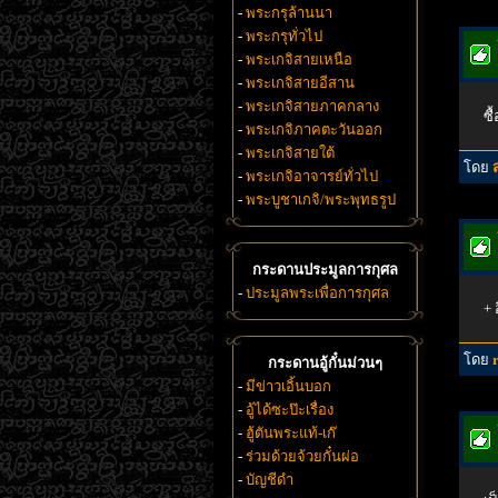
-
พระกรุล้านนา
-
พระกรุทั่วไป
-
พระเกจิสายเหนือ
-
พระเกจิสายอีสาน
-
พระเกจิสายภาคกลาง
ซื
-
พระเกจิภาคตะวันออก
-
พระเกจิสายใต้
โดย
-
พระเกจิอาจารย์ทั่วไป
-
พระบูชาเกจิ/พระพุทธรูป
กระดานประมูลการกุศล
-
ประมูลพระเพื่อการกุศล
+ 
โดย
กระดานอู้กั๋นม่วนๆ
-
มีข่าวเอิ้นบอก
-
อู้ได้ซะป๊ะเรื่อง
-
ฮู้ตันพระแท้-เก๊
-
ร่วมด้วยจ้วยกั๋นผ่อ
-
บัญชีดำ