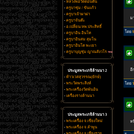
-
หลวงพ่อวัดดอนตัน
-
ครูบาชุ่ม / ขันแก้ว
-
ครูบาเจ้าผาผ่า
มา
-
ครูบาจันต๊ะ
-
อ.เปลี่ยน/ลพ.ประสิทธิ์
โดย
-
ครูบาอิน อินโท
-
ครูบาอินสม สุมโน
-
ครูบาอินโต พะเยา
-
ครูบาบุญชุ่ม ญาณสังวโร
อี
ประมูลพระเกจิล้านนา 2
-
ท้าวเวสสุวรรณ(ยักษ์)
-
พระวัดพระสิงห์
โดย
น
-
พระเครื่องวัดพันอ้น
-
เครื่องรางล้านนา
ประมูลพระเกจิล้านนา 3
-
พระเครื่อง จ.เชียงใหม่
หน
-
พระเครื่อง จ.ลำพูน
-
พระเครื่อง จ.เชียงราย