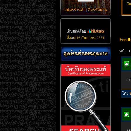
วั
สมัครร้านค้า
|
ลืมรหัสผ่าน
เก็บสถิติโดย
ตั้งแต่ 16 กันยายน 2551
Feedb
หน้า 1
1เ
โดย
เล