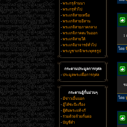
-
พระกรุล้านนา
-
พระกรุทั่วไป
-
พระเกจิสายเหนือ
-
พระเกจิสายอีสาน
-
พระเกจิสายภาคกลาง
-
พระเกจิภาคตะวันออก
1 
-
พระเกจิสายใต้
-
พระเกจิอาจารย์ทั่วไป
โดย
-
พระบูชาเกจิ/พระพุทธรูป
กระดานประมูลการกุศล
-
ประมูลพระเพื่อการกุศล
ชอ
กระดานอู้กั๋นม่วนๆ
โดย
-
มีข่าวเอิ้นบอก
-
อู้ได้ซะป๊ะเรื่อง
-
ฮู้ตันพระแท้-เก๊
-
ร่วมด้วยจ้วยกั๋นผ่อ
-
บัญชีดำ