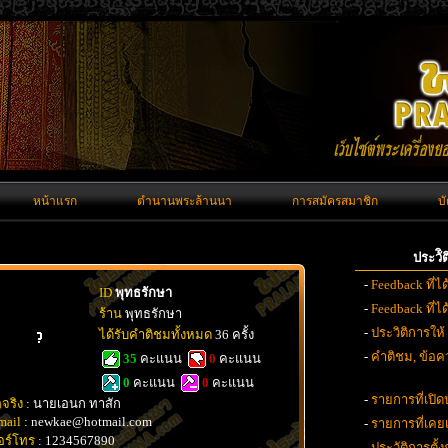
หน้าแรก
ตำนานพระล้านนา
การสมัครสมาชิก
บ
ประวั
-
Feedback ที่ไ
ID
พุทธรักษา
-
Feedback ที่
ร้าน
พุทธรักษา
-
ประวิติการให้
ได้รับคำติชมทั้งหมด
36 ครั้ง
-
คำติชม, ข้อคว
35
คะแนน
0
คะแนน
0
คะแนน
0
คะแนน
-
รายการที่เปิด
อจริง
: นายเอนก ทาสัก
mail
: newkae@hotmail.com
-
รายการที่เค
อร์โทร
: 1234567890
-
ประวัติการตั้