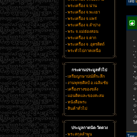
โดย
-
พระเครื่อง จ.น่าน
-
พระเครื่อง จ.พะเยา
-
พระเครื่อง จ.แพร่
-
พระเครื่อง จ.ลำปาง
-
พระ จ.แม่ฮ่องสอน
-
พระเครื่อง จ.ตาก
。
-
พระเครื่อง จ .อุตรดิตถ์
.
.
-
พระทั่วไปภาคเหนือ
'
.
'
กระดานประมูลทั่วไป
.
-
เหรียญกษาปณ์ที่ระลึก
'
-
งานพุทธศิลป์ อ.เฉลิมชัย
.
ㅇ
-
เครื่องรางของขลัง
。
-
แอนติคและของสะสม
*
-
หนังสือพระ
☆
-
สินค้าทั่วไป
'
.
ให
ประมูลกาดนัด-วัดดวง
-
พระสกุลลำพูน
โดย