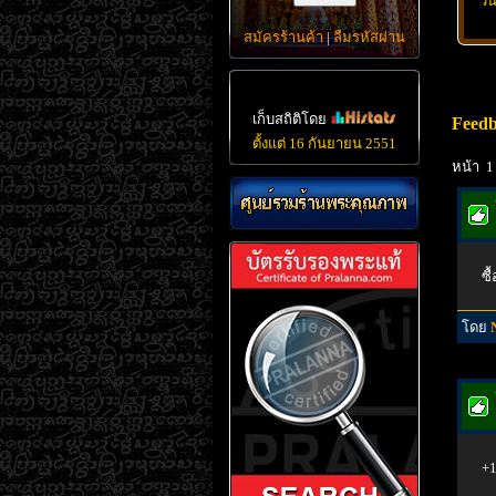
วั
สมัครร้านค้า
|
ลืมรหัสผ่าน
เก็บสถิติโดย
Feedb
ตั้งแต่ 16 กันยายน 2551
หน้า 1
ซื
โดย
+1