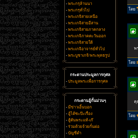
-
พระกรุล้านนา
โดย
-
พระกรุทั่วไป
-
พระเกจิสายเหนือ
-
พระเกจิสายอีสาน
-
พระเกจิสายภาคกลาง
-
พระเกจิภาคตะวันออก
-
พระเกจิสายใต้
พร
-
พระเกจิอาจารย์ทั่วไป
-
พระบูชาเกจิ/พระพุทธรูป
โดย
กระดานประมูลการกุศล
-
ประมูลพระเพื่อการกุศล
กระดานอู้กั๋นม่วนๆ
คุ
-
มีข่าวเอิ้นบอก
-
อู้ได้ซะป๊ะเรื่อง
โดย
-
ฮู้ตันพระแท้-เก๊
-
ร่วมด้วยจ้วยกั๋นผ่อ
-
บัญชีดำ