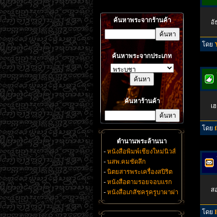
ค้นหาพระจากร้านค้า
อั
โดย
ค้นหาพระจากประเภท
ค้นหาร้านค้า
เฮ
โดย
ตำนานพระล้านนา
-
หนังสือพิมพ์เชียงใหม่นิวส์
-
นสพ.คมชัดลึก
-
นิตยสารพระเครื่องสปิริต
-
หนังสือตามรอยจอบแรก
สอ
-
หนังสือเภสัชครุครูบาผาผ่า
โดย