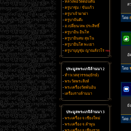
-
หลวงพ่อวัดดอนตัน
ส
-
ครูบาชุ่ม / ขันแก้ว
-
ครูบาเจ้าผาผ่า
โดย
-
ครูบาจันต๊ะ
-
อ.เปลี่ยน/ลพ.ประสิทธิ์
-
ครูบาอิน อินโท
-
ครูบาอินสม สุมโน
-
ครูบาอินโต พะเยา
-
ครูบาบุญชุ่ม ญาณสังวโร
อั
โดย
ประมูลพระเกจิล้านนา 2
-
ท้าวเวสสุวรรณ(ยักษ์)
-
พระวัดพระสิงห์
-
พระเครื่องวัดพันอ้น
-
เครื่องรางล้านนา
ยั
ประมูลพระเกจิล้านนา 3
-
พระเครื่อง จ.เชียงใหม่
โดย
-
พระเครื่อง จ.ลำพูน
-
พระเครื่อง จ.เชียงราย