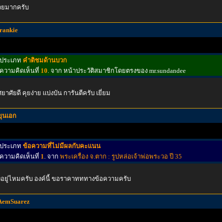
วยมากครับ
frankie
ประเภท
คำติชมด้านบวก
ความคิดเห็นที่
10
. จาก หน้าประวัติสมาชิกโดยตรงของ mr.sundandee
ศยาศัยดี คุยง่าย แบ่งบัน การันตีครับ เยี่ยม
ขุนเอก
ประเภท
ข้อความที่ไม่มีผลกับคะแนน
ความคิดเห็นที่
1
. จาก
พระเครื่อง จ.ตาก : รูปหล่อเจ้าพ่อพระวอ ปี 35
งอยู่ไหมครับ องค์นี้ ขอราคาทททางข้อความครับ
AemSuarez