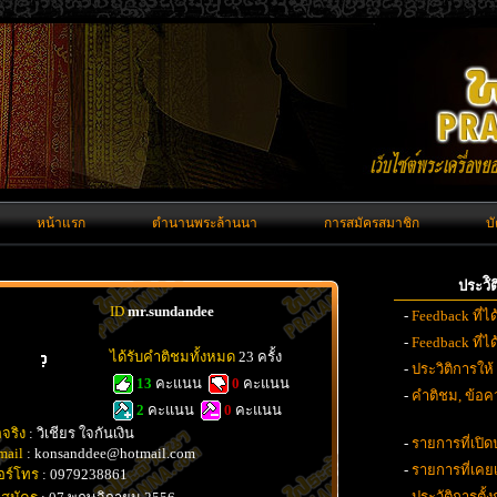
หน้าแรก
ตำนานพระล้านนา
การสมัครสมาชิก
บ
ประวั
ID
mr.sundandee
-
Feedback ที่ไ
-
Feedback ที่
ได้รับคำติชมทั้งหมด
23 ครั้ง
-
ประวิติการให้
13
คะแนน
0
คะแนน
-
คำติชม, ข้อคว
2
คะแนน
0
คะแนน
อจริง
: วิเชียร ใจกันเงิน
-
รายการที่เปิด
mail
: konsanddee@hotmail.com
-
รายการที่เค
อร์โทร
: 0979238861
-
ประวัติการตั้