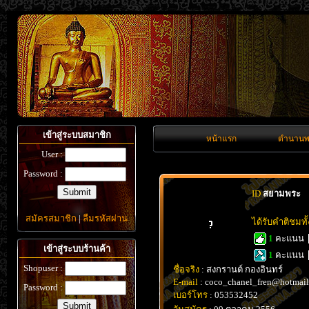
เข้าสู่ระบบสมาชิก
หน้าแรก
ตำนานพ
User :
Password :
ID
สยามพระ
สมัครสมาชิก
|
ลืมรหัสผ่าน
ได้รับคำติชมท
1
คะแนน
เข้าสู่ระบบร้านค้า
1
คะแนน
Shopuser :
ชื่อจริง
: สงกรานต์ กองอินทร์
E-mail
: coco_chanel_fren@hotmai
Password :
เบอร์โทร
: 053532452