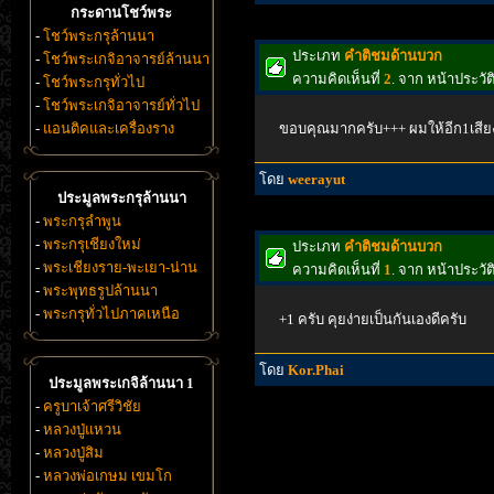
กระดานโชว์พระ
-
โชว์พระกรุล้านนา
ประเภท
คำติชมด้านบวก
-
โชว์พระเกจิอาจารย์ล้านนา
ความคิดเห็นที่
2
. จาก หน้าประว
-
โชว์พระกรุทั่วไป
-
โชว์พระเกจิอาจารย์ทั่วไป
-
แอนติคและเครื่องราง
ขอบคุณมากครับ+++ ผมให้อีก1เสียงค
โดย
weerayut
ประมูลพระกรุล้านนา
-
พระกรุลำพูน
-
พระกรุเชียงใหม่
ประเภท
คำติชมด้านบวก
-
พระเชียงราย-พะเยา-น่าน
ความคิดเห็นที่
1
. จาก หน้าประว
-
พระพุทธรูปล้านนา
-
พระกรุทั่วไปภาคเหนือ
+1 ครับ คุยง่ายเป็นกันเองดีครับ
โดย
Kor.Phai
ประมูลพระเกจิล้านนา 1
-
ครูบาเจ้าศรีวิชัย
-
หลวงปู่แหวน
-
หลวงปู่สิม
-
หลวงพ่อเกษม เขมโก