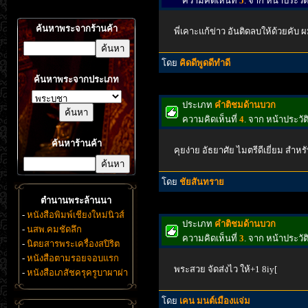
ความคิดเห็นที่
5
. จาก หน้าประว
ค้นหาพระจากร้านค้า
พี่เคาะแก้ข่าว อันติดลบให้ด้วยคับ
โดย
คิดดีพูดดีทำดี
ค้นหาพระจากประเภท
ประเภท
คำติชมด้านบวก
ความคิดเห็นที่
4
. จาก หน้าประว
ค้นหาร้านค้า
คุยง่าย อัธยาศัย ไมตรีดีเยี่ยม สำหร
โดย
ชัยสันทราย
ตำนานพระล้านนา
-
หนังสือพิมพ์เชียงใหม่นิวส์
ประเภท
คำติชมด้านบวก
-
นสพ.คมชัดลึก
ความคิดเห็นที่
3
. จาก หน้าประว
-
นิตยสารพระเครื่องสปิริต
-
หนังสือตามรอยจอบแรก
พระสวย จัดส่งไว ให้+1 8iy[
-
หนังสือเภสัชครุครูบาผาผ่า
โดย
เคน มนต์เมืองแจ่ม