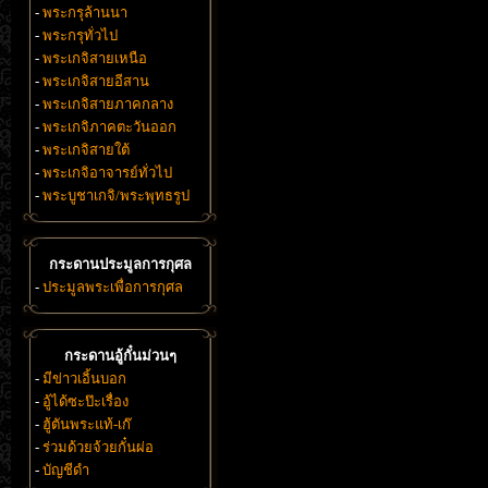
-
พระกรุล้านนา
-
พระกรุทั่วไป
-
พระเกจิสายเหนือ
-
พระเกจิสายอีสาน
-
พระเกจิสายภาคกลาง
-
พระเกจิภาคตะวันออก
-
พระเกจิสายใต้
-
พระเกจิอาจารย์ทั่วไป
-
พระบูชาเกจิ/พระพุทธรูป
กระดานประมูลการกุศล
-
ประมูลพระเพื่อการกุศล
กระดานอู้กั๋นม่วนๆ
-
มีข่าวเอิ้นบอก
-
อู้ได้ซะป๊ะเรื่อง
-
ฮู้ตันพระแท้-เก๊
-
ร่วมด้วยจ้วยกั๋นผ่อ
-
บัญชีดำ