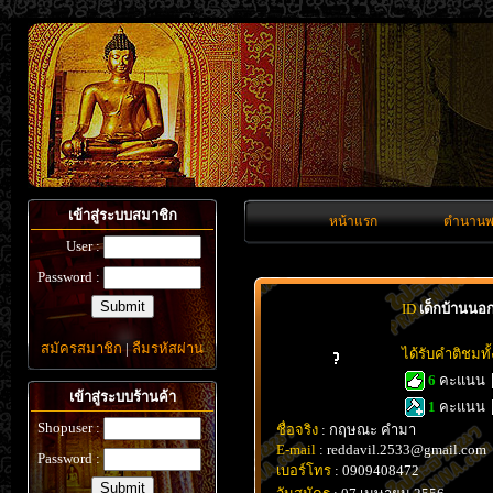
เข้าสู่ระบบสมาชิก
หน้าแรก
ตำนานพ
User :
Password :
ID
เด็กบ้านนอ
สมัครสมาชิก
|
ลืมรหัสผ่าน
ได้รับคำติชมท
6
คะแนน
เข้าสู่ระบบร้านค้า
1
คะแนน
Shopuser :
ชื่อจริง
: กฤษณะ คำมา
E-mail
: reddavil.2533@gmail.com
Password :
เบอร์โทร
: 0909408472