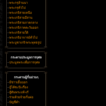
-
พระกรุล้านนา
-
พระกรุทั่วไป
-
พระเกจิสายเหนือ
-
พระเกจิสายอีสาน
-
พระเกจิสายภาคกลาง
-
พระเกจิภาคตะวันออก
-
พระเกจิสายใต้
-
พระเกจิอาจารย์ทั่วไป
-
พระบูชาเกจิ/พระพุทธรูป
กระดานประมูลการกุศล
-
ประมูลพระเพื่อการกุศล
กระดานอู้กั๋นม่วนๆ
-
มีข่าวเอิ้นบอก
-
อู้ได้ซะป๊ะเรื่อง
-
ฮู้ตันพระแท้-เก๊
-
ร่วมด้วยจ้วยกั๋นผ่อ
-
บัญชีดำ