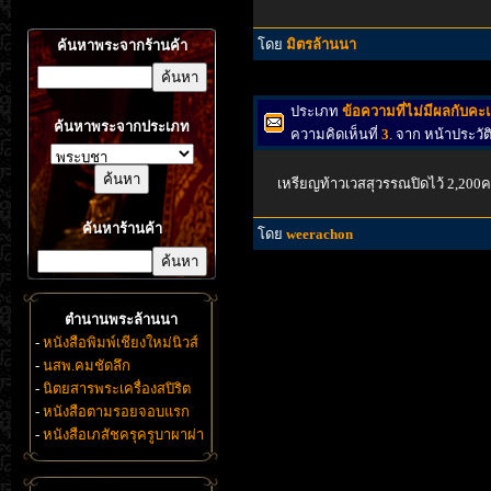
โดย
มิตรล้านนา
ค้นหาพระจากร้านค้า
ประเภท
ข้อความที่ไม่มีผลกับค
ค้นหาพระจากประเภท
ความคิดเห็นที่
3
. จาก หน้าประว
เหรียญท้าวเวสสุวรรณปิดไว้ 2,200
ค้นหาร้านค้า
โดย
weerachon
ตำนานพระล้านนา
-
หนังสือพิมพ์เชียงใหม่นิวส์
-
นสพ.คมชัดลึก
-
นิตยสารพระเครื่องสปิริต
-
หนังสือตามรอยจอบแรก
-
หนังสือเภสัชครุครูบาผาผ่า