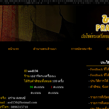
หน้าแรก
ตำนานพระล้านนา
การสมัครสมาชิก
บ
ประวั
-
Feedback ที่ไ
ID
aod156
-
Feedback ที่
ร้าน
เออาร์พระเครื่องxx
-
ประวิติการให้
ได้รับคำติชมทั้งหมด
109 ครั้ง
-
คำติชม, ข้อคว
96
คะแนน
1
คะแนน
คะแนน
คะแนน
-
รายการที่เปิด
อจริง
: อร่าม ดงหงษ์
mail
: aod156@hotmail.com
-
รายการที่เค
อร์โทร
: 0896315710
-
ประวัติการตั้