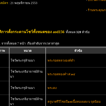
นสมัคร
: 21 พฤษจิกายน 2553
-
ร้านพระคุณภา
ติการตั้งกระดานโชว์ทั้งหมดของ aod156
ทั้งหมด
328
หัวข้อ
1 จากทั้งหมด 7 หน้า เรียงลำดับจากเวลาล่าสุด
ปภาพ
หมวด
หัวข้อ
โชว์พระกรุล้านนา
พระรอดหลวงองค์ดำ
โชว์พระเกจิอาจารย์ล้าน
พระรอดทองคำ ศ.๑๔
นา
โชว์พระกรุล้านนา
พระคง
โชว์พระเกจิอาจารย์ล้าน
ครูบาศรีวิไชยปี๑๗เนื้อทองแดง บ จุดนิยม
นา