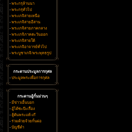
-
พระกรุล้านนา
-
พระกรุทั่วไป
-
พระเกจิสายเหนือ
-
พระเกจิสายอีสาน
-
พระเกจิสายภาคกลาง
-
พระเกจิภาคตะวันออก
-
พระเกจิสายใต้
-
พระเกจิอาจารย์ทั่วไป
-
พระบูชาเกจิ/พระพุทธรูป
กระดานประมูลการกุศล
-
ประมูลพระเพื่อการกุศล
กระดานอู้กั๋นม่วนๆ
-
มีข่าวเอิ้นบอก
-
อู้ได้ซะป๊ะเรื่อง
-
ฮู้ตันพระแท้-เก๊
-
ร่วมด้วยจ้วยกั๋นผ่อ
-
บัญชีดำ