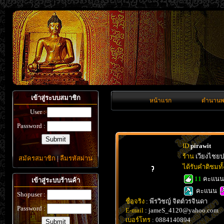
เข้าสู่ระบบสมาชิก
หน้าแรก
ตำนานพ
User :
Password :
ID
pirawit
ร้าน
เวียงไชย
สมัครสมาชิก
|
ลืมรหัสผ่าน
ได้รับคำติชมท
11
คะแน
เข้าสู่ระบบร้านค้า
คะแนน
Shopuser :
ชื่อจริง
: พีรวิชญ์ จิตต์วรจินดา
Password :
E-mail
: jameS_4120@yahoo.com
เบอร์โทร
: 0884140894