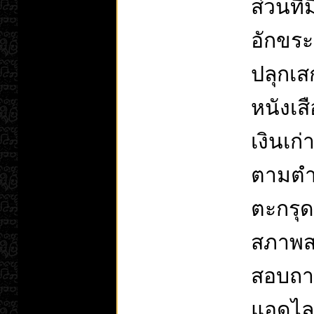
ส่วนที
อักขระ
ปลุกเ
หนังเสื
เงินเก
ตามตำ
ตะกรุด
สภาพส
สอบถาม
แอดไล