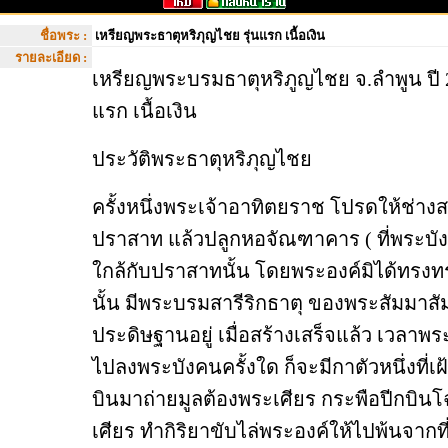
ชื่อพระ :
เหรียญพระธาตุหริภุญไชย รุ่นแรก เนื้อเงิน
รายละเอียด :
เหรียญพระบรมธาตุหริภูญไชย จ.ลำพูน ปี
แรก
เนื้อเงิน
ประวัติพระธาตุหริภุญไชย
ครั้งหนึ่งพระเจ้าอาทิตยราช โปรดให้ช่างส
ปราสาท แล้วปลูกหอจัณฑาคาร ( ที่พระบังค
ใกล้กับปราสาทนั้น โดยพระองค์มิได้ทรงทร
นั้น มีพระบรมสารีริกธาตุ ของพระสัมมาสัม
ประดิษฐานอยู่ เมื่อสร้างเสร็จแล้ว เวลาพร
ไปลงพระบังคนครั้งใด ก็จะมีกาตัวหนึ่งที่เฝ้า
บินมาถ่ายมูลต้องพระเศียร กระพือปีกบิน
เศียร ทำกิริยาขับไล่พระองค์ให้ไปพ้นจากที่