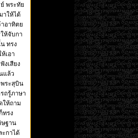
ย์ พระทัย
มาให้ได้
จ้าอาทิตย
ให้จับกา
ั้น ทรง
ให้เอา
ฟังเสียง
นแล้ว
พระสุบิน
ารถรู้ภาษา
รดให้ถาม
ก็ทรง
ดิษฐาน
ละกาได้