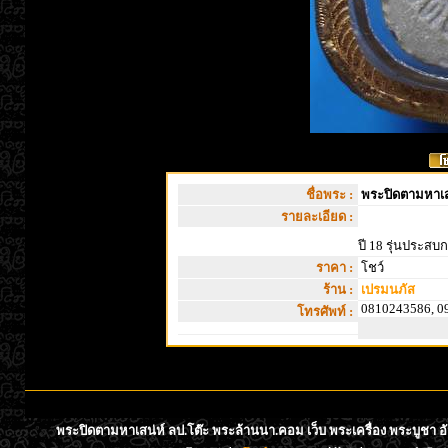
ชื่อพระ :
พระปิดตามหาเสน
รายละเอียด :
ปี 18 รุ่นประสบก
ราคา :
โชว์
ร้าน :
เปรมนภัส
0810243586, 0
โทรศัพท์ :
พระปิดตามหาเสน่ห์ ลป.โต๊ะ พระล้านนา.คอม เว็บ พระเครื่อง พระบูชา อ