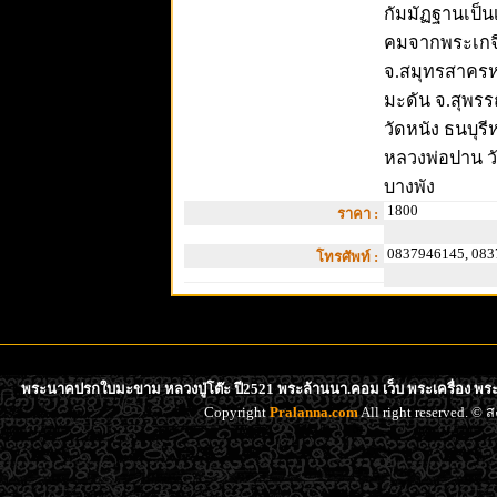
กัมมัฏฐานเป็น
คมจากพระเกจิช
จ.สมุทรสาครหล
มะดัน จ.สุพรร
วัดหนัง ธนบุรี
หลวงพ่อปาน ว
บางพัง
1800
ราคา :
0837946145, 083
โทรศัพท์ :
พระนาคปรกใบมะขาม หลวงปู่โต๊ะ ปี2521 พระล้านนา.คอม เว็บ พระเครื่อง พระ
Copyright
Pralanna.com
All right reserved. 