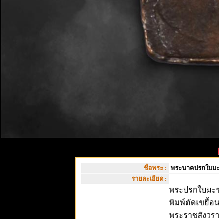
ชื่อพระ :
พระนาคปรกใบมะขา
รายละเอียด :
พระปรกใบมะขาม
พิมพ์ตัดเขยื้อ
พระราชสังวราภ