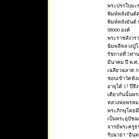
พระปรกใบมะขาม
พิมพ์หลังยันต
พิมพ์หลังยันต
98000 องค์
พระราชสังวราภ
ฉิมพลีหลวงปู่
รัชกาลที่ 5ท่าน
มีนาคม ปี พ.ศ.
เฉลียวฉลาด กต
ชอบเข้าวัดฟ
อายุได้ 17 ปีจ
เดียวกันนั้นพ
หลวงพ่อพรหมจน
พระภิกษุโดยม
เป็นพระอุปัชฌ
จารย์พระครูธร
รับฉายา “อินฺท