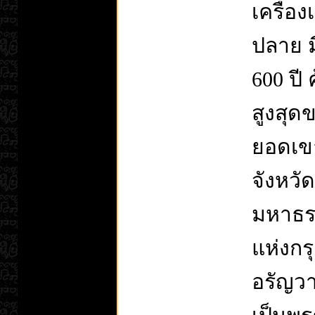
เครื่อง
ปลาย ม
600 ปี
สูงสุด
ยอดเขา
จังหวั
มหาธรร
แห่งกร
อรัญวาส