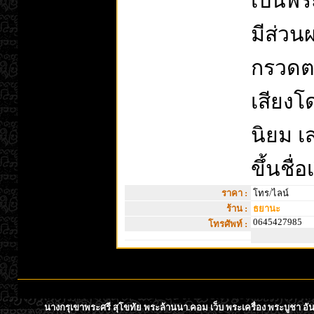
เป็นพร
มีส่ว
กรวดตา
เสียง
นิยม 
ขึ้นชื
ราคา :
โทร/ไลน์
ร้าน :
ธยานะ
0645427985
โทรศัพท์ :
นางกรุเขาพระศรี สุโขทัย พระล้านนา.คอม เว็บ พระเครื่อง พระบูชา อั