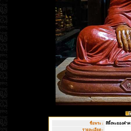
ชื่อพระ :
สีผึ้งพะยองคำคร
รายละเอียด :