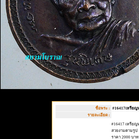
ชื่อพระ :
#16417เหรียญหล
รายละเอียด :
#16417 เหรียญห
สวยงามตามรูป
ราคา 2000 บาท