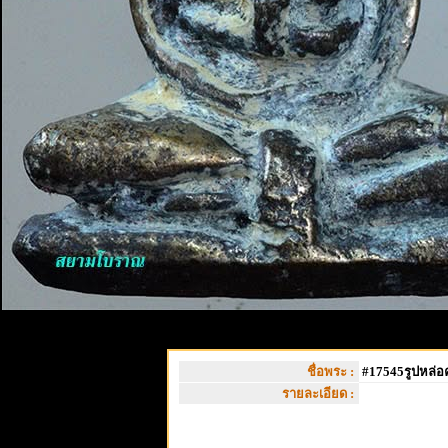
ชื่อพระ :
#17545รูปหล่อคร
รายละเอียด :