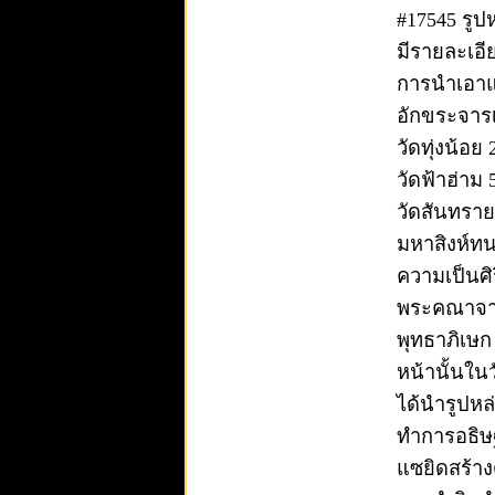
#17545 รูปห
มีรายละเอี
การนำเอาแ
อักขระจารเ
วัดทุ่งน้อย
วัดฟ้าฮ่าม 
วัดสันทราย
มหาสิงห์ทน
ความเป็นศิ
พระคณาจารย์
พุทธาภิเษก
หน้านั้นใน
ได้นำรูปหล
ทำการอธิษฐ
แซยิดสร้าง