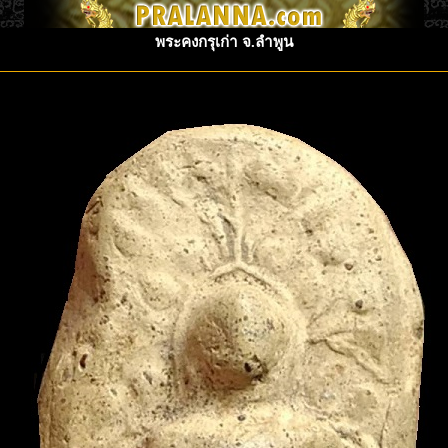
พระคงกรุเก่า จ.ลำพูน