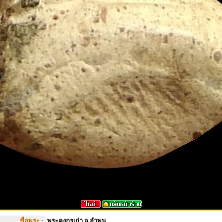
ชื่อพระ :
พระคงกรุเก่า จ.ลำพูน