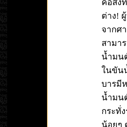
คือสิ่
ต่าง! 
จากศาส
สามารถ
น้ำมนต
ในขันน
บารมีห
น้ำมนต
กระทั่
น้อยๆ 