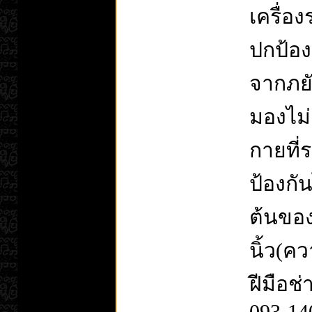
เครื่อง
ปกป้อง
จากภยั
มองไม่เ
กายที่
ป้องกันไ
ต้นขอ
นิ้ว(ค
ฝีมือช