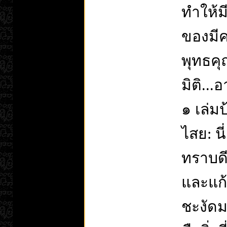
ทำให้ม
ของมีค
พุทธคุ
มิติ...
๑ เล่ม 
ไสย: น
ทราบดี
และแก้
ชะงัด ​