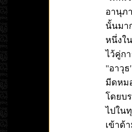
อานุภา
นั้นมา
หนึ่งใ
ไว้คู่กา
"อาวุธ"
มีดหม
โดยบรร
ไปในทุ
เข้าด้