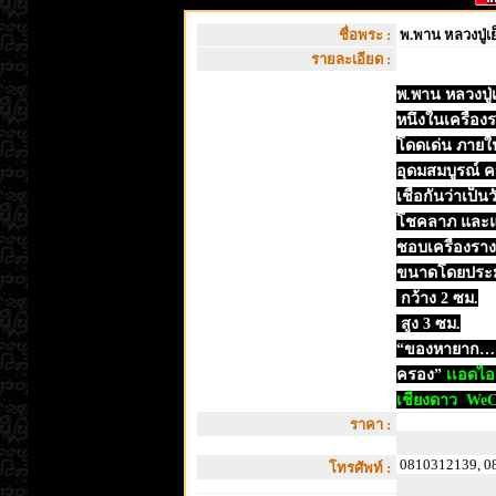
ชื่อพระ :
พ.พาน หลวงปู่เ
รายละเอียด :
พ.พาน หลวงปู่เ
หนึ่งในเครื่อ
โดดเด่น ภายใ
อุดมสมบูรณ์ ค
เชื่อกันว่าเป็
โชคลาภ และแค
ชอบเครื่องรางส
ขนาดโดยประ
กว้าง 2 ซม.
สูง 3 ซม.
“ของหายาก…คุณ
ครอง”
เเอดไอ
เชียงดาว WeC
ราคา :
0810312139, 0
โทรศัพท์ :