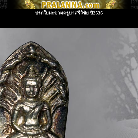
ปรกใบมะขามครูบาศรีวิชัย ปี2536