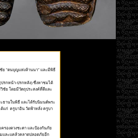
ิชัย "ตนบุญแห่งล้านนา" และมีพิธี
(ปรกหน้า-ปรกหลัง) ซึ่งหาชมได้
ัย โดยมีวัตถุประสงค์ที่ดีและ
ระธานในพิธี และได้รับนิมนต์พระ
แก่ ครูบาอิน วัดฟ้าหลั่ง ครูบา
มครองดวงชะตา และป้องกันภัย
านิยมและแคล้วคลาดปลอดภัยอีก