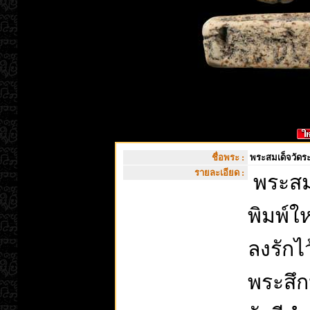
ชื่อพระ :
พระสมเด็จวัดระ
รายละเอียด :
พระสม
พิมพ์ใ
ลงรักไ
พระสึก