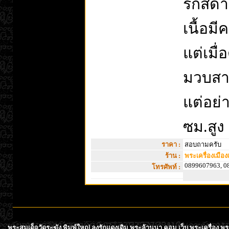
รักสีด
เนื้อม
แต่เมื
มวบสา
แต่อย่
ซม.สูง
ราคา :
สอบถามครับ
ร้าน :
พระเครื่องเมืองเ
0899607963, 0
โทรศัพท์ :
พระสมเด็จวัดระฆัง พิมพ์ใหญ่ ลงรักแดงเดิม พระล้านนา.คอม เว็บ พระเครื่อง พ