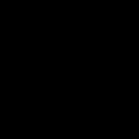
เชียงใหม่ หมายเลข 409 จำนวน 2