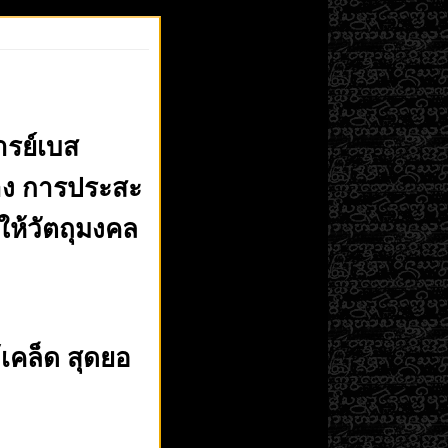
รย์เบส 
าง การประสะ
งให้วัตถุมงคล
ก้เคล็ด สุดยอ