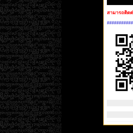
สามารถติดต่
###########