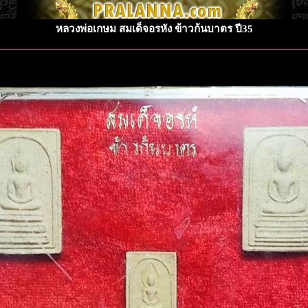
หลวงพ่อเกษม สมเด็จอรหัง ข้าวก้นบาตร ปี35