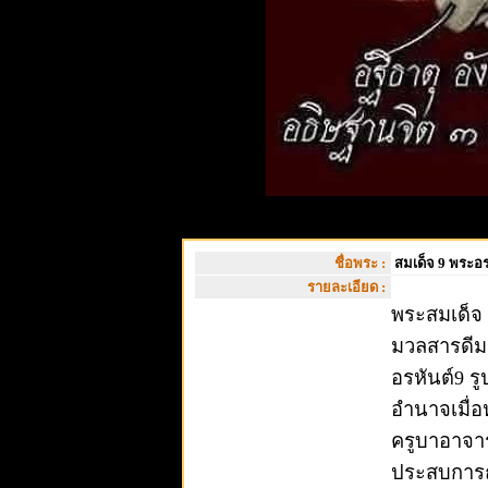
ชื่อพระ :
สมเด็จ 9 พระอร
รายละเอียด :
พระสมเด็จ 
มวลสารดีม
อรหันต์9 ร
อำนาจเมื่อ
ครูบาอาจา
ประสบการณ