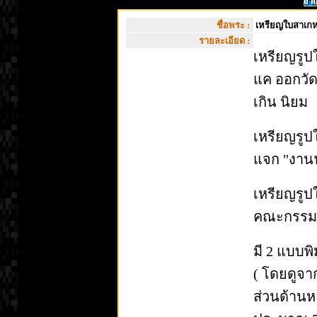
ชื่อพระ :
เหรียญใบสาเกห
รายละเอียด :
เหรียญรูป
แค ออกวัดช
เกิน นิยม
เหรียญรูป
แจก "งานฟ
เหรียญรูป
คณะกรรมก
มี 2 แบบพิ
( โดยดูจ
ส่วนด้านห